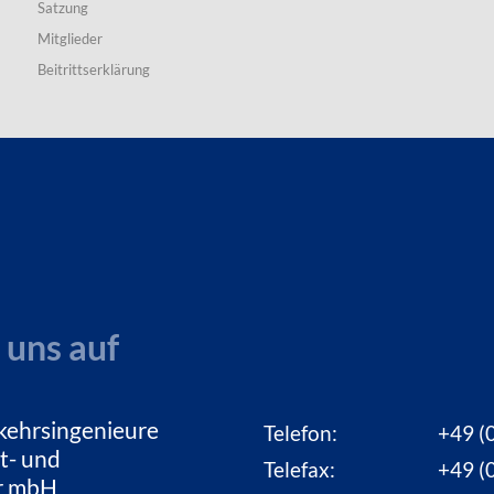
Satzung
Mitglieder
Beitrittserklärung
 uns auf
kehrsingenieure
Telefon:
+49 (0
t- und
Telefax:
+49 (0
ur mbH