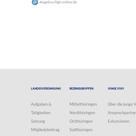
Angelina.P
@
t-online
.
de
Landesvereinigung
Bezirksgruppen
Junge VSVI
Aufgaben &
Mittelthüringen
Über die junge 
Tätigkeiten
Nordthüringen
Ansprechpartne
Satzung
Ostthüringen
Exkursionen
Mitgliedsbeitrag
Südthüringen