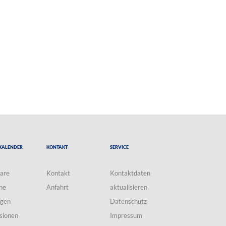
Kalender
Kontakt
Service
are
Kontakt
Kontaktdaten
ne
Anfahrt
aktualisieren
ngen
Datenschutz
sionen
Impressum