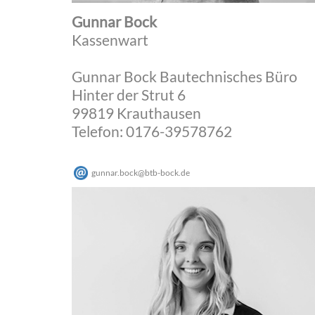
Gunnar Bock
Kassenwart
Gunnar Bock Bautechnisches Büro
Hinter der Strut 6
99819 Krauthausen
Telefon: 0176-39578762
gunnar.bock
@
btb-bock
.
de