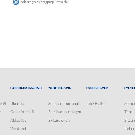
robert.gressler
@
pmp-infra
.
de
Fördergemeinschaft
Weiterbildung
Publikationen
Event-
VSVI
Über die
Seminarprogramm
Info-Hefte
Semin
r
Gemeinschaft
Seminarunterlagen
Termi
Aktuelles
Exkursionen
Sitzu
Vorstand
Exkur