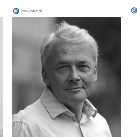
info
@
wiox
.
de