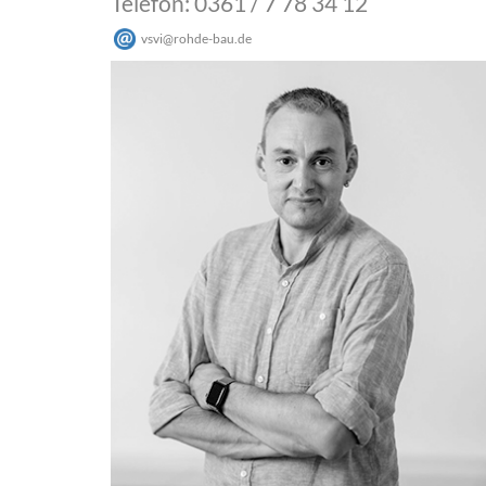
Telefon: 0361 / 7 78 34 12
vsvi
@
rohde-bau
.
de