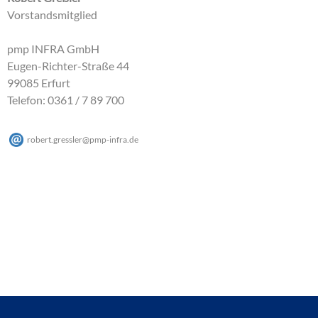
Vorstandsmitglied
pmp INFRA GmbH
Eugen-Richter-Straße 44
99085 Erfurt
Telefon: 0361 / 7 89 700
robert.gressler
@
pmp-infra
.
de