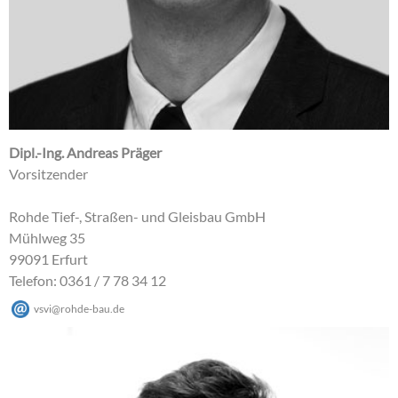
Dipl.-Ing. Andreas Präger
Vorsitzender
Rohde Tief-, Straßen- und Gleisbau GmbH
Mühlweg 35
99091 Erfurt
Telefon: 0361 / 7 78 34 12
vsvi
@
rohde-bau
.
de