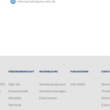
robert.gressler
@
pmp-infra
.
de
Fördergemeinschaft
Weiterbildung
Publikationen
Event-
VSVI
Über die
Seminarprogramm
Info-Hefte
Semin
r
Gemeinschaft
Seminarunterlagen
Termi
Aktuelles
Exkursionen
Sitzu
Vorstand
Exkur