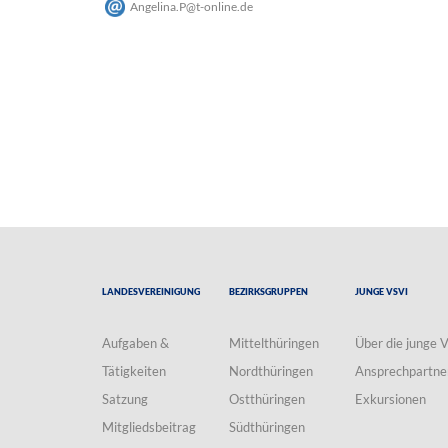
Angelina.P
@
t-online
.
de
Landesvereinigung
Bezirksgruppen
Junge VSVI
Aufgaben &
Mittelthüringen
Über die junge 
Tätigkeiten
Nordthüringen
Ansprechpartne
Satzung
Ostthüringen
Exkursionen
Mitgliedsbeitrag
Südthüringen