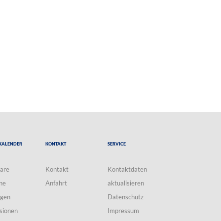
Kalender
Kontakt
Service
are
Kontakt
Kontaktdaten
ne
Anfahrt
aktualisieren
ngen
Datenschutz
sionen
Impressum