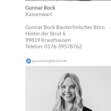
Gunnar Bock
Kassenwart
Gunnar Bock Bautechnisches Büro
Hinter der Strut 6
99819 Krauthausen
Telefon: 0176-39578762
gunnar.bock
@
btb-bock
.
de