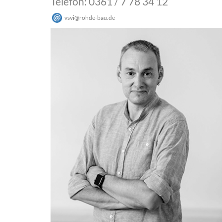
Telefon: 0361 / 7 78 34 12
vsvi
@
rohde-bau
.
de