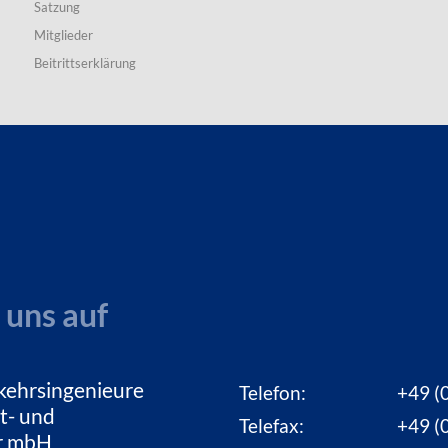
Satzung
Mitglieder
Beitrittserklärung
 uns auf
kehrsingenieure
Telefon:
+49 (0
t- und
Telefax:
+49 (0
ur mbH