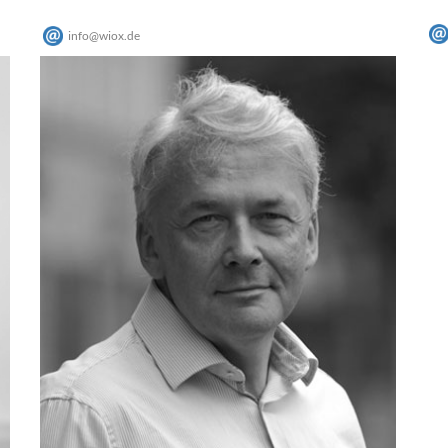
info
@
wiox
.
de