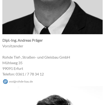
Dipl.-Ing. Andreas Präger
Vorsitzender
Rohde Tief-, Straßen- und Gleisbau GmbH
Mühlweg 35
99091 Erfurt
Telefon: 0361 / 7 78 34 12
vsvi
@
rohde-bau
.
de