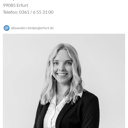
99085 Erfurt
Telefon: 0361 / 6 55 31 00
alexander.reintjes
@
erfurt
.
de