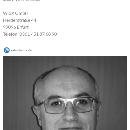
WioX GmbH
Herderstraße 44
99096 Erfurt
Telefon: 0361 / 51 87 68 90
info
@
wiox
.
de