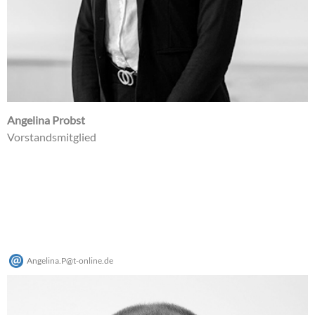
Angelina Probst
Vorstandsmitglied
Angelina.P
@
t-online
.
de