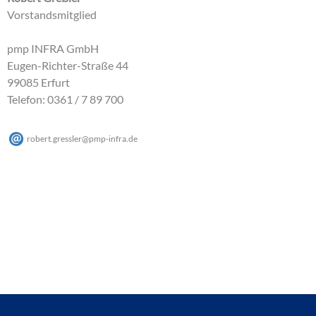
Vorstandsmitglied
pmp INFRA GmbH
Eugen-Richter-Straße 44
99085 Erfurt
Telefon: 0361 / 7 89 700
robert.gressler
@
pmp-infra
.
de