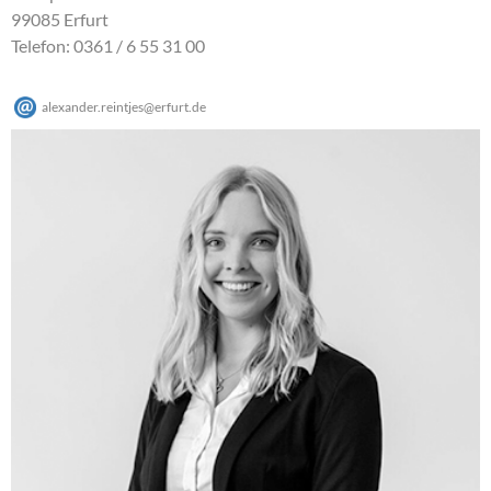
99085 Erfurt
Telefon: 0361 / 6 55 31 00
alexander.reintjes
@
erfurt
.
de