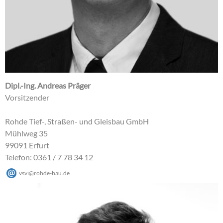
Dipl.-Ing. Andreas Präger
Vorsitzender
Rohde Tief-, Straßen- und Gleisbau GmbH
Mühlweg 35
99091 Erfurt
Telefon: 0361 / 7 78 34 12
vsvi
@
rohde-bau
.
de