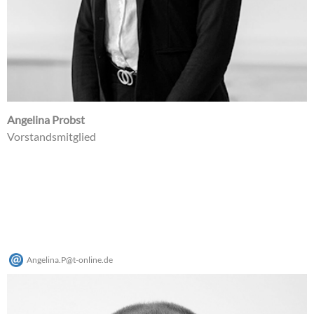
Angelina Probst
Vorstandsmitglied
Angelina.P
@
t-online
.
de