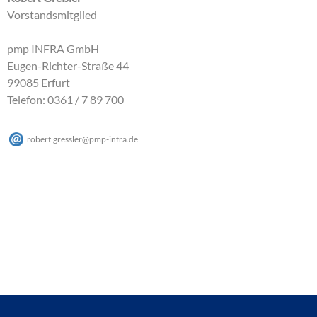
Vorstandsmitglied
pmp INFRA GmbH
Eugen-Richter-Straße 44
99085 Erfurt
Telefon: 0361 / 7 89 700
robert.gressler
@
pmp-infra
.
de