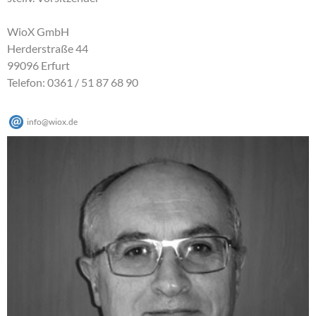
WioX GmbH
Herderstraße 44
99096 Erfurt
Telefon: 0361 / 51 87 68 90
info
@
wiox
.
de