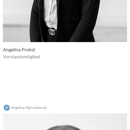
Angelina Probst
Vorstandsmitglied
Angelina.P
@
t-online
.
de