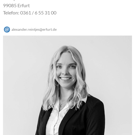
99085 Erfurt
Telefon: 0361 / 6 55 31 00
alexander.reintjes
@
erfurt
.
de