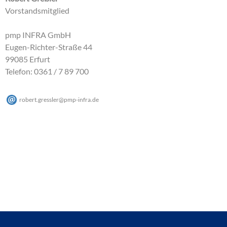
Vorstandsmitglied
pmp INFRA GmbH
Eugen-Richter-Straße 44
99085 Erfurt
Telefon: 0361 / 7 89 700
robert.gressler
@
pmp-infra
.
de