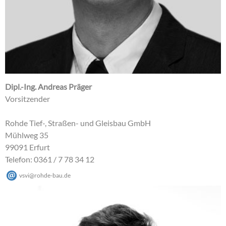
Dipl.-Ing. Andreas Präger
Vorsitzender
Rohde Tief-, Straßen- und Gleisbau GmbH
Mühlweg 35
99091 Erfurt
Telefon: 0361 / 7 78 34 12
vsvi
@
rohde-bau
.
de