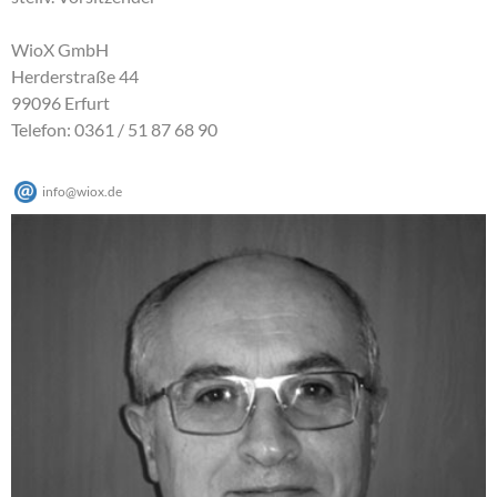
WioX GmbH
Herderstraße 44
99096 Erfurt
Telefon: 0361 / 51 87 68 90
info
@
wiox
.
de