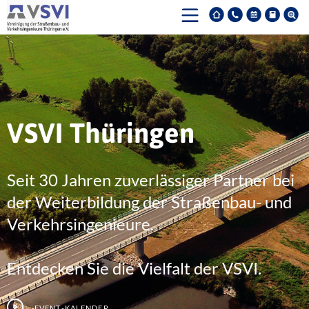
VSVI Thüringen
Seit 30 Jahren zuverlässiger Partner bei
der Weiterbildung der Straßenbau- und
Verkehrsingenieure.
Entdecken Sie die Vielfalt der VSVI.
Event-Kalender