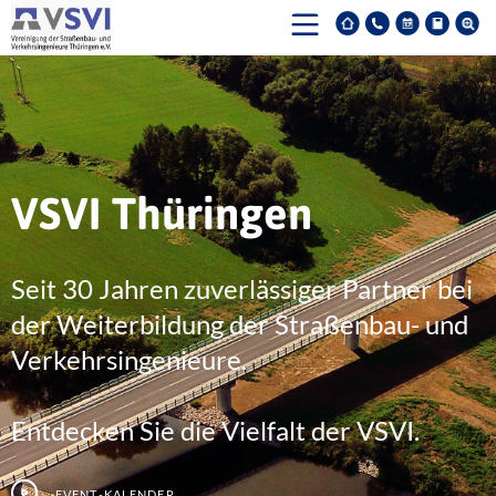
VSVI Thüringen
Seit 30 Jahren zuverlässiger Partner bei
der Weiterbildung der Straßenbau- und
Verkehrsingenieure.
Entdecken Sie die Vielfalt der VSVI.
Event-Kalender