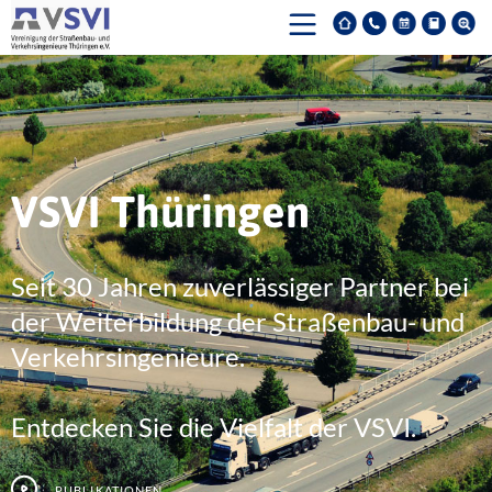
VSVI Thüringen
Seit 30 Jahren zuverlässiger Partner bei
der Weiterbildung der Straßenbau- und
Verkehrsingenieure.
Entdecken Sie die Vielfalt der VSVI.
Publikationen