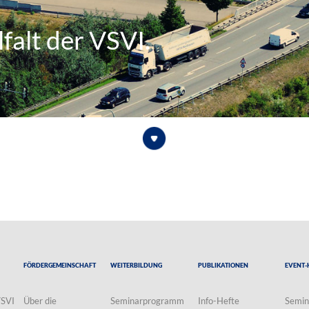
falt der VSVI.
Fördergemeinschaft
Weiterbildung
Publikationen
Event-
VSVI
Über die
Seminarprogramm
Info-Hefte
Semin