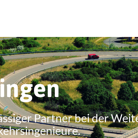
ringen
ässiger Partner bei der Weit
kehrsingenieure.