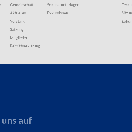
r
Gemeinschaft
Seminarunterlagen
Termi
Aktuelles
Exkursionen
Sitzu
Vorstand
Exkur
Satzung
Mitglieder
Beitrittserklärung
 uns auf