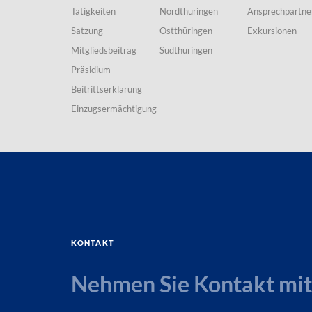
Tätigkeiten
Nordthüringen
Ansprechpartne
Satzung
Ostthüringen
Exkursionen
Mitgliedsbeitrag
Südthüringen
Präsidium
Beitrittserklärung
Einzugsermächtigung
Kontakt
Nehmen Sie Kontakt mit