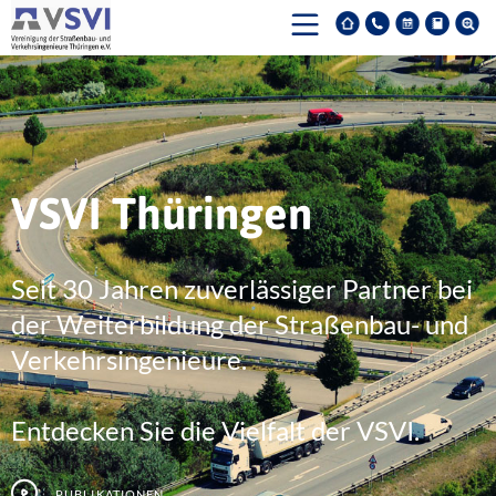
VSVI Thüringen
Seit 30 Jahren zuverlässiger Partner bei
der Weiterbildung der Straßenbau- und
Verkehrsingenieure.
Entdecken Sie die Vielfalt der VSVI.
Publikationen