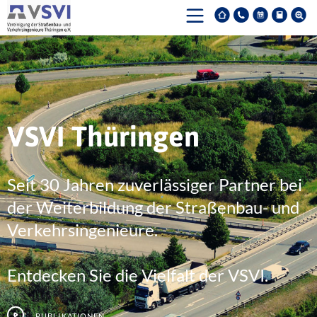
VSVI Thüringen
Seit 30 Jahren zuverlässiger Partner bei
der Weiterbildung der Straßenbau- und
Verkehrsingenieure.
Entdecken Sie die Vielfalt der VSVI.
Publikationen