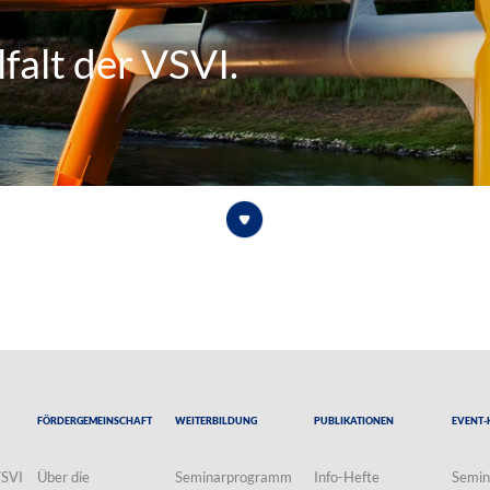
falt der VSVI.
Fördergemeinschaft
Weiterbildung
Publikationen
Event-
VSVI
Über die
Seminarprogramm
Info-Hefte
Semin