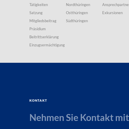
Tätigkeiten
Nordthüringen
Ansprechpartne
Satzung
Ostthüringen
Exkursionen
Mitgliedsbeitrag
Südthüringen
Präsidium
Beitrittserklärung
Einzugsermächtigung
Kontakt
Nehmen Sie Kontakt mit