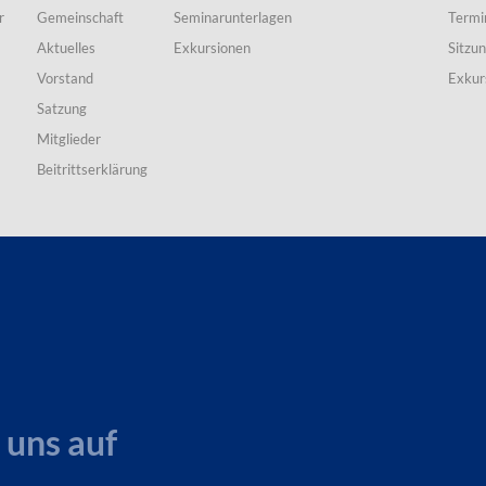
r
Gemeinschaft
Seminarunterlagen
Termi
Aktuelles
Exkursionen
Sitzu
Vorstand
Exkur
Satzung
Mitglieder
Beitrittserklärung
 uns auf