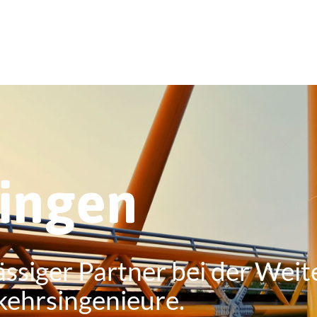
ringen
ässiger Partner bei der Weit
kehrsingenieure.