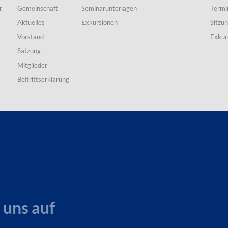
r
Gemeinschaft
Seminarunterlagen
Termi
Aktuelles
Exkursionen
Sitzu
Vorstand
Exkur
Satzung
Mitglieder
Beitrittserklärung
 uns auf