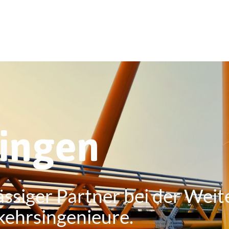
ringen
ässiger Partner bei der Weit
kehrsingenieure.