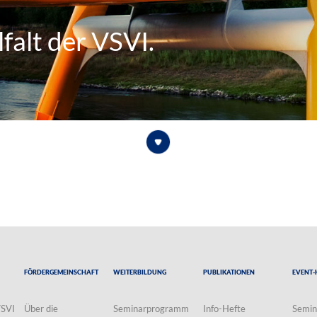
falt der VSVI.
Fördergemeinschaft
Weiterbildung
Publikationen
Event-
VSVI
Über die
Seminarprogramm
Info-Hefte
Semin