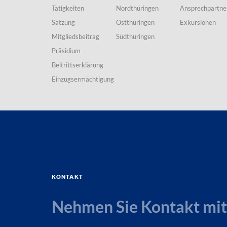
Tätigkeiten
Nordthüringen
Ansprechpartne
Satzung
Ostthüringen
Exkursionen
Mitgliedsbeitrag
Südthüringen
Präsidium
Beitrittserklärung
Einzugsermächtigung
Kontakt
Nehmen Sie Kontakt mit