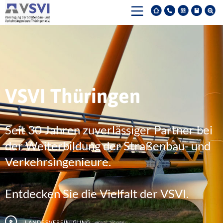
VSVI Thüringen
Seit 30 Jahren zuverlässiger Partner bei
der Weiterbildung der Straßenbau- und
Verkehrsingenieure.
Entdecken Sie die Vielfalt der VSVI.
Landesvereinigung