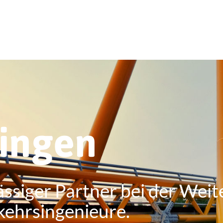
ringen
ässiger Partner bei der Weit
kehrsingenieure.