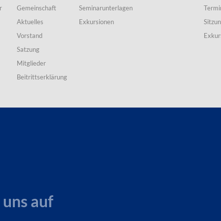
r
Gemeinschaft
Seminarunterlagen
Termi
Aktuelles
Exkursionen
Sitzu
Vorstand
Exkur
Satzung
Mitglieder
Beitrittserklärung
 uns auf