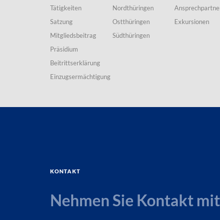
Tätigkeiten
Nordthüringen
Ansprechpartne
Satzung
Ostthüringen
Exkursionen
Mitgliedsbeitrag
Südthüringen
Präsidium
Beitrittserklärung
Einzugsermächtigung
Kontakt
Nehmen Sie Kontakt mit