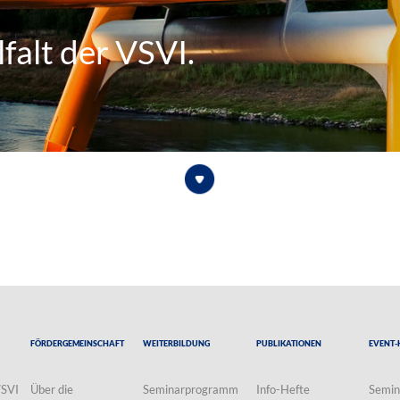
falt der VSVI.
Fördergemeinschaft
Weiterbildung
Publikationen
Event-
VSVI
Über die
Seminarprogramm
Info-Hefte
Semin