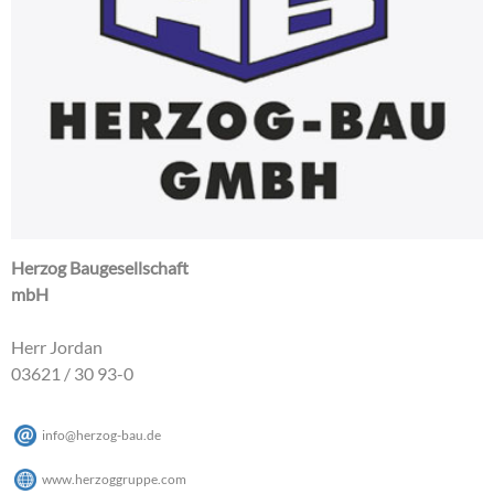
Herzog Baugesellschaft
mbH
Herr Jordan
03621 / 30 93-0
info
@
herzog-bau
.
de
www.herzoggruppe.com