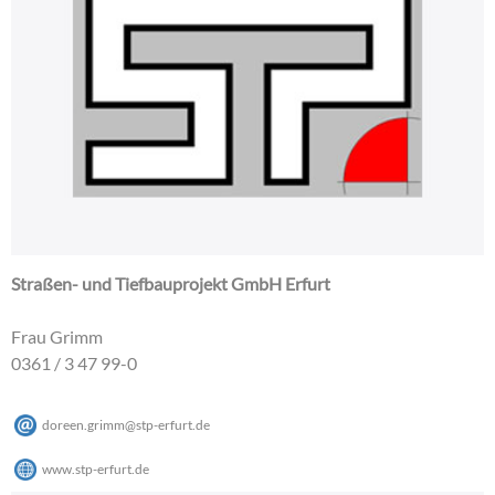
Straßen- und Tiefbauprojekt GmbH Erfurt
Frau Grimm
0361 / 3 47 99-0
doreen.grimm
@
stp-erfurt
.
de
www.stp-erfurt.de