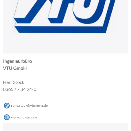
Ingenieurbüro
VTU GmbH
Herr Stock
0365 / 7 34 24-0
rene.stock
@
vtu-gera
.
de
www.vtu-gera.de