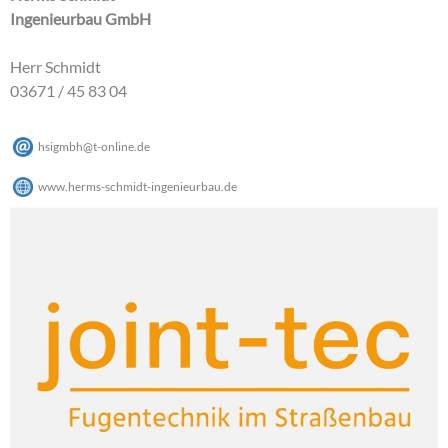
Ingenieurbau GmbH
Herr Schmidt
03671 / 45 83 04
hsigmbh
@
t-online
.
de
www.herms-schmidt-ingenieurbau.de