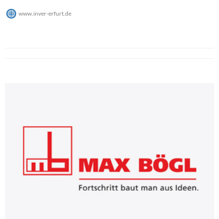
www.inver-erfurt.de