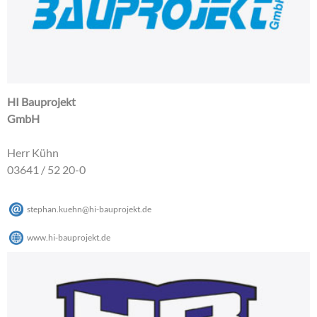
HI Bauprojekt
GmbH
Herr Kühn
03641 / 52 20-0
stephan.kuehn
@
hi-bauprojekt
.
de
www.hi-bauprojekt.de