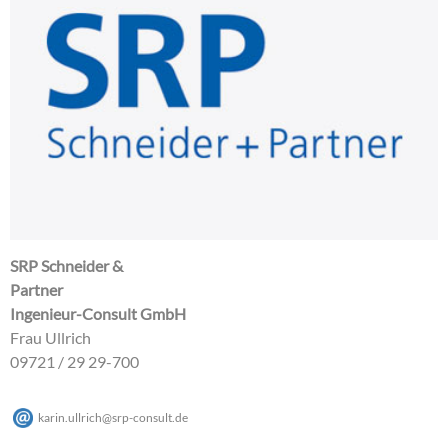
SRP Schneider &
Partner
Ingenieur-Consult GmbH
Frau Ullrich
09721 / 29 29-700
karin.ullrich
@
srp-consult
.
de