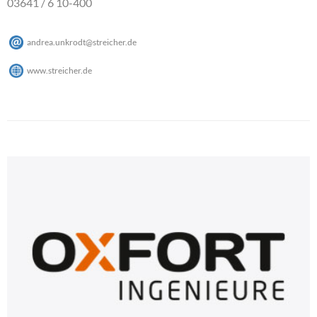
03641 / 6 10-400
andrea.unkrodt
@
streicher
.
de
www.streicher.de