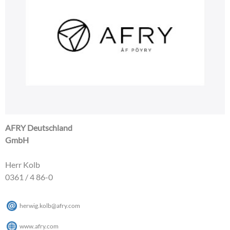
AFRY Deutschland
GmbH
Herr Kolb
0361 / 4 86-0
herwig.kolb
@
afry
.
com
www.afry.com