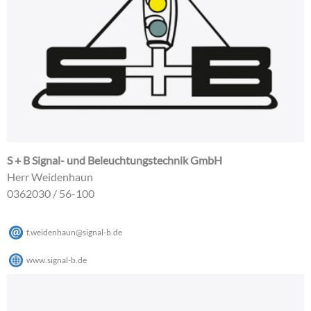
S + B Signal- und Beleuchtungstechnik GmbH
Herr Weidenhaun
0362030 / 56-100
f.weidenhaun
@
signal-b
.
de
www.signal-b.de