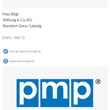
Max Bögl
Stiftung & Co. KG
Standort Gera / Leipzig
0365 / 481-0
info-gera
@
max-boegl
.
de
www.max-boegl.de