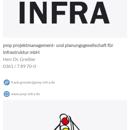
pmp projektmanagement- und planungsgesellschaft für
infrastruktur mbH
Herr Dr. Greßler
0361 / 7 89 70-0
frank.gressler
@
pmp-infra
.
de
www.pmp-infra.de