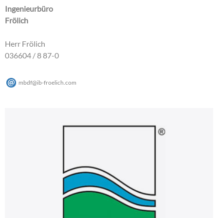
Ingenieurbüro
Frölich
Herr Frölich
036604 / 8 87-0
mbdf
@
ib-froelich
.
com