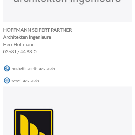
HOFFMANN SEIFERT PARTNER
Architekten Ingenieure
Herr Hoffmann
03681 / 44 88-0
jenshoffmann
@
hsp-plan
.
de
www.hsp-plan.de