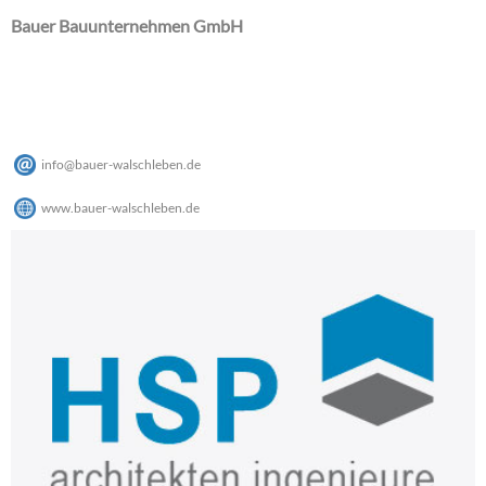
Bauer Bauunternehmen GmbH
info
@
bauer-walschleben
.
de
www.bauer-walschleben.de