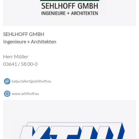
SEHLHOFF GMBH
Ingenieure + Architekten
Herr Müller
03641 / 58 00-0
katja.fallert
@
sehlhoff
.
eu
www.sehlhoff.eu