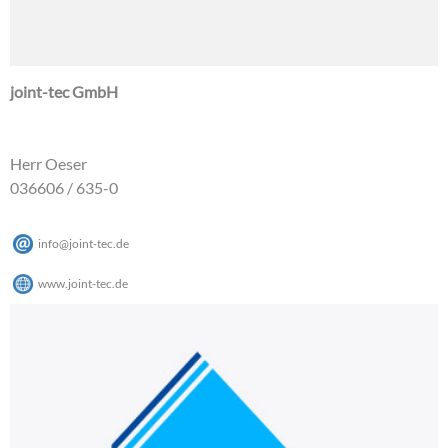
joint-tec GmbH
Herr Oeser
036606 / 635-0
info
@
joint-tec
.
de
www.joint-tec.de