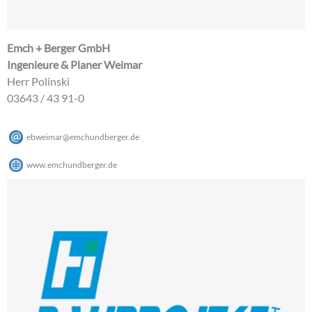
Emch + Berger GmbH
Ingenieure & Planer Weimar
Herr Polinski
03643 / 43 91-0
ebweimar
@
emchundberger
.
de
www.emchundberger.de