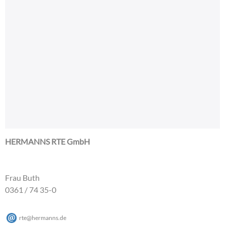
HERMANNS RTE GmbH
Frau Buth
0361 / 74 35-0
rte
@
hermanns
.
de