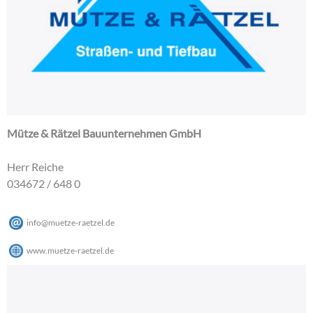
Mütze & Rätzel Bauunternehmen GmbH
Herr Reiche
034672 / 648 0
info
@
muetze-raetzel
.
de
www.muetze-raetzel.de