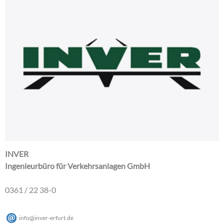
INVER
Ingenieurbüro für Verkehrsanlagen GmbH
0361 / 22 38-0
info
@
inver-erfurt
.
de