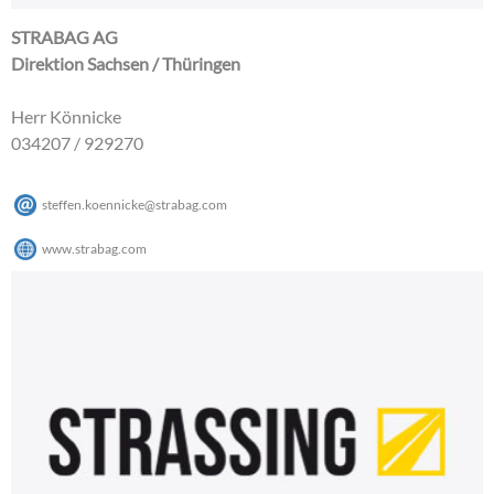
STRABAG AG
Direktion Sachsen / Thüringen
Herr Könnicke
034207 / 929270
steffen.koennicke
@
strabag
.
com
www.strabag.com