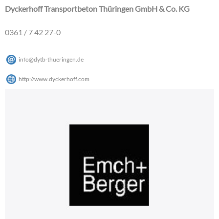
Dyckerhoff Transportbeton Thüringen GmbH & Co. KG
0361 / 7 42 27-0
info
@
dytb-thueringen
.
de
http://www.dyckerhoff.com