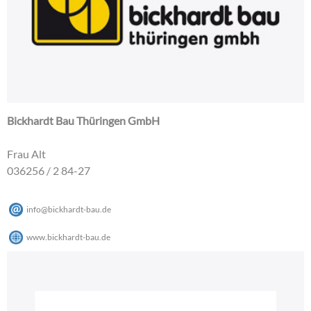
Bickhardt Bau Thüringen GmbH
Frau Alt
036256 / 2 84-27
info
@
bickhardt-bau
.
de
www.bickhardt-bau.de