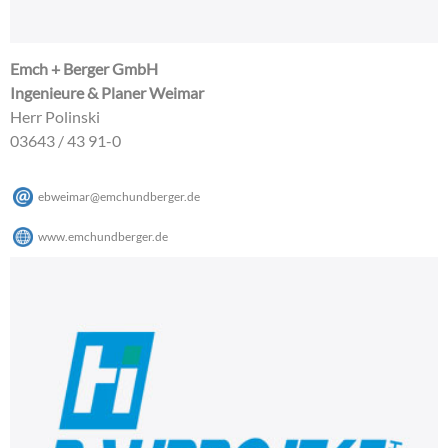
Emch + Berger GmbH
Ingenieure & Planer Weimar
Herr Polinski
03643 / 43 91-0
ebweimar
@
emchundberger
.
de
www.emchundberger.de