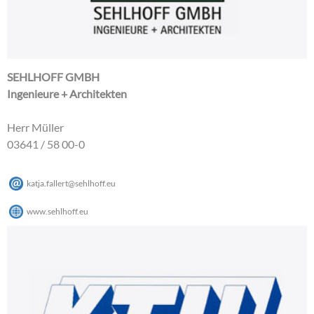
SEHLHOFF GMBH
Ingenieure + Architekten
Herr Müller
03641 / 58 00-0
katja.fallert
@
sehlhoff
.
eu
www.sehlhoff.eu