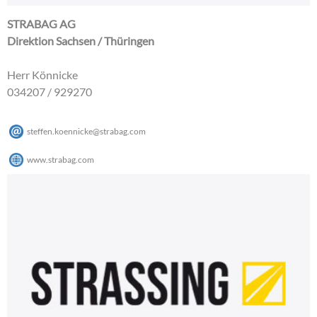
STRABAG AG
Direktion Sachsen / Thüringen
Herr Könnicke
034207 / 929270
steffen.koennicke
@
strabag
.
com
www.strabag.com