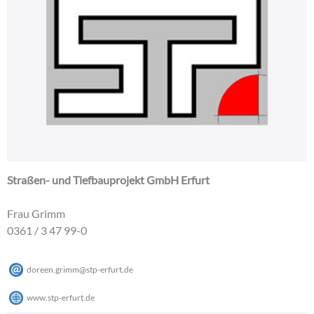
Straßen- und Tiefbauprojekt GmbH Erfurt
Frau Grimm
0361 / 3 47 99-0
doreen.grimm
@
stp-erfurt
.
de
www.stp-erfurt.de