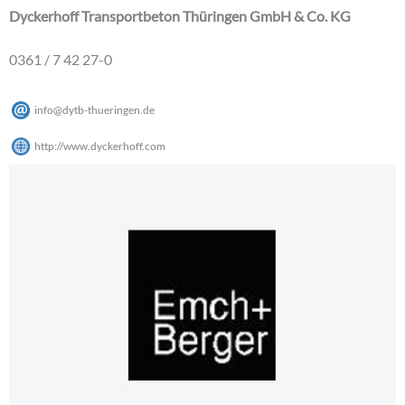
Dyckerhoff Transportbeton Thüringen GmbH & Co. KG
0361 / 7 42 27-0
info
@
dytb-thueringen
.
de
http://www.dyckerhoff.com