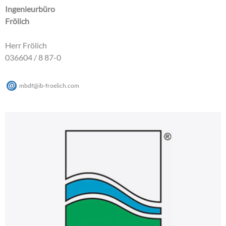
Ingenieurbüro
Frölich
Herr Frölich
036604 / 8 87-0
mbdf
@
ib-froelich
.
com