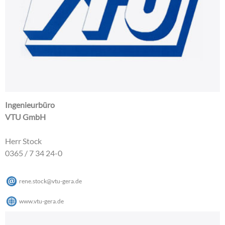
Ingenieurbüro
VTU GmbH
Herr Stock
0365 / 7 34 24-0
rene.stock
@
vtu-gera
.
de
www.vtu-gera.de