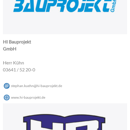
HI Bauprojekt
GmbH
Herr Kühn
03641 / 52 20-0
stephan.kuehn
@
hi-bauprojekt
.
de
www.hi-bauprojekt.de