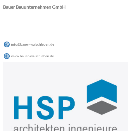
Bauer Bauunternehmen GmbH
info
@
bauer-walschleben
.
de
www.bauer-walschleben.de