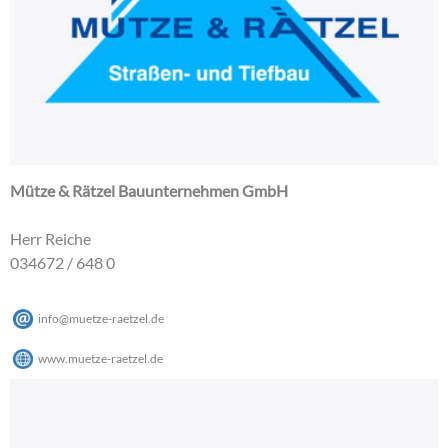
Mütze & Rätzel Bauunternehmen GmbH
Herr Reiche
034672 / 648 0
info
@
muetze-raetzel
.
de
www.muetze-raetzel.de