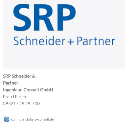
SRP Schneider &
Partner
Ingenieur-Consult GmbH
Frau Ullrich
09721 / 29 29-700
karin.ullrich
@
srp-consult
.
de