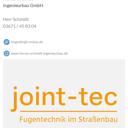
Ingenieurbau GmbH
Herr Schmidt
03671 / 45 83 04
hsigmbh
@
t-online
.
de
www.herms-schmidt-ingenieurbau.de