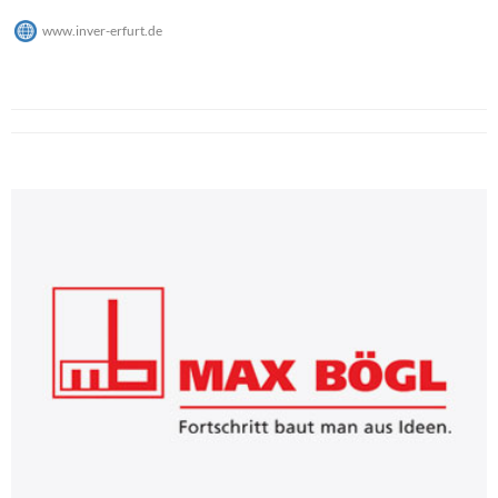
www.inver-erfurt.de