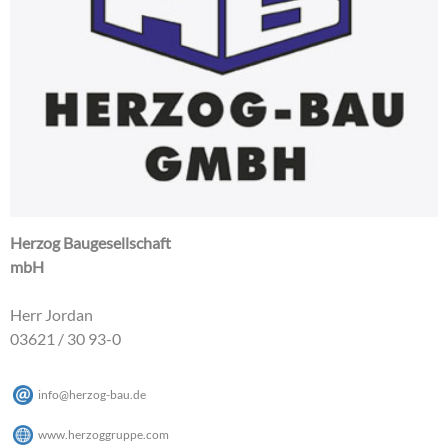
Herzog Baugesellschaft
mbH
Herr Jordan
03621 / 30 93-0
info
@
herzog-bau
.
de
www.herzoggruppe.com