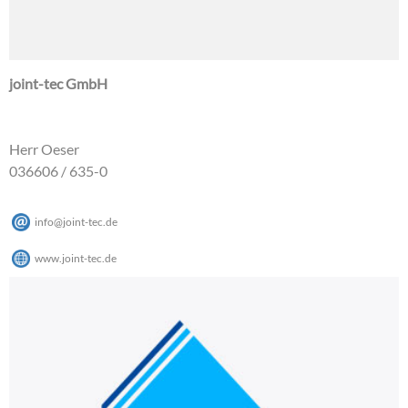
joint-tec GmbH
Herr Oeser
036606 / 635-0
info
@
joint-tec
.
de
www.joint-tec.de