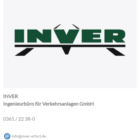
INVER
Ingenieurbüro für Verkehrsanlagen GmbH
0361 / 22 38-0
info
@
inver-erfurt
.
de