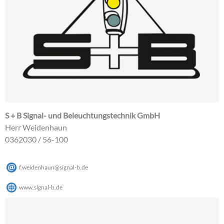
S + B Signal- und Beleuchtungstechnik GmbH
Herr Weidenhaun
0362030 / 56-100
f.weidenhaun
@
signal-b
.
de
www.signal-b.de