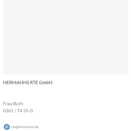
HERMANNS RTE GmbH
Frau Buth
0361 / 74 35-0
rte
@
hermanns
.
de