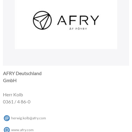
AFRY Deutschland
GmbH
Herr Kolb
0361 / 4 86-0
herwig.kolb
@
afry
.
com
www.afry.com