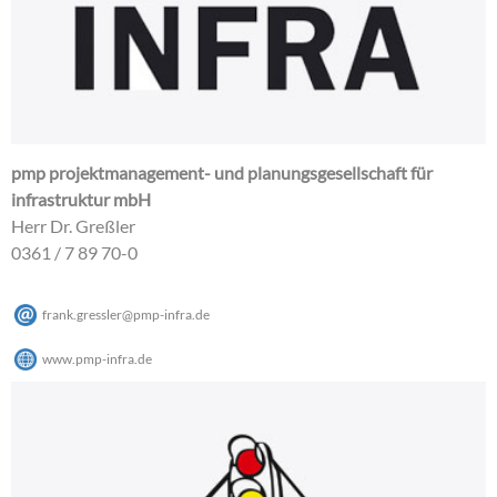
pmp projektmanagement- und planungsgesellschaft für
infrastruktur mbH
Herr Dr. Greßler
0361 / 7 89 70-0
frank.gressler
@
pmp-infra
.
de
www.pmp-infra.de