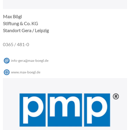
Max Bögl
Stiftung & Co. KG
Standort Gera / Leipzig
0365 / 481-0
info-gera
@
max-boegl
.
de
www.max-boegl.de