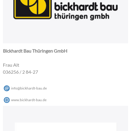
Bickhardt Bau Thüringen GmbH
Frau Alt
036256 / 2 84-27
info
@
bickhardt-bau
.
de
www.bickhardt-bau.de