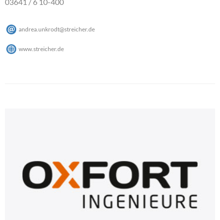
03641 / 6 10-400
andrea.unkrodt
@
streicher
.
de
www.streicher.de