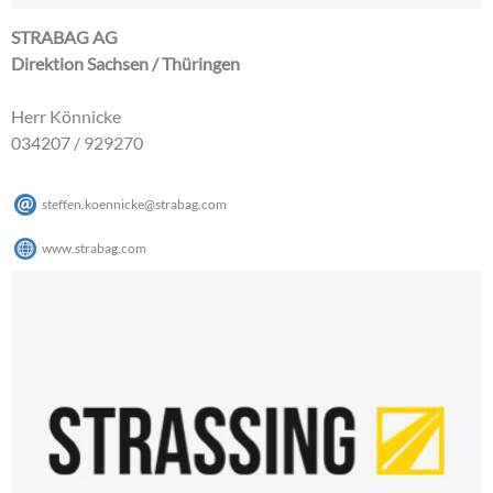
STRABAG AG
Direktion Sachsen / Thüringen
Herr Könnicke
034207 / 929270
steffen.koennicke
@
strabag
.
com
www.strabag.com