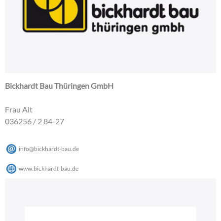
Bickhardt Bau Thüringen GmbH
Frau Alt
036256 / 2 84-27
info
@
bickhardt-bau
.
de
www.bickhardt-bau.de