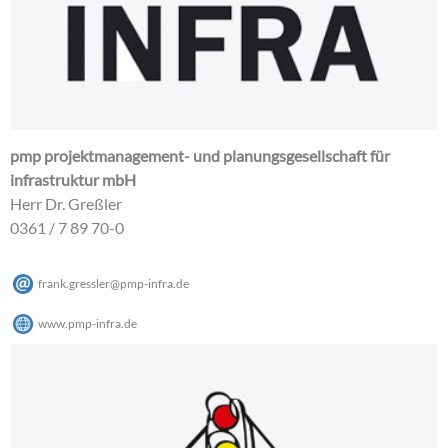
pmp projektmanagement- und planungsgesellschaft für
infrastruktur mbH
Herr Dr. Greßler
0361 / 7 89 70-0
frank.gressler
@
pmp-infra
.
de
www.pmp-infra.de