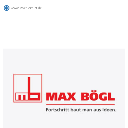
www.inver-erfurt.de