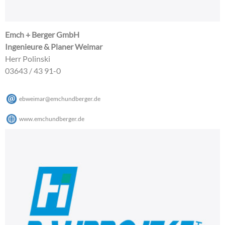
Emch + Berger GmbH
Ingenieure & Planer Weimar
Herr Polinski
03643 / 43 91-0
ebweimar
@
emchundberger
.
de
www.emchundberger.de