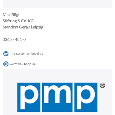
Max Bögl
Stiftung & Co. KG
Standort Gera / Leipzig
0365 / 481-0
info-gera
@
max-boegl
.
de
www.max-boegl.de