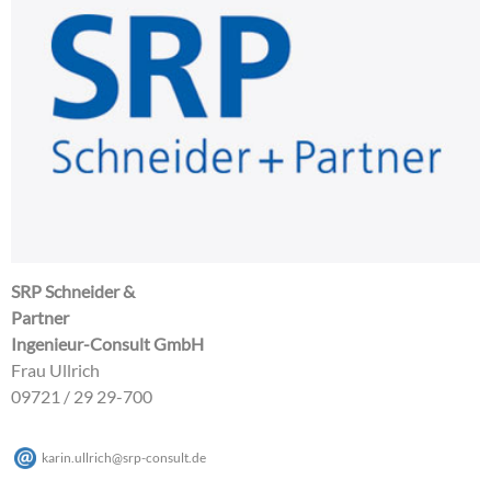
SRP Schneider &
Partner
Ingenieur-Consult GmbH
Frau Ullrich
09721 / 29 29-700
karin.ullrich
@
srp-consult
.
de