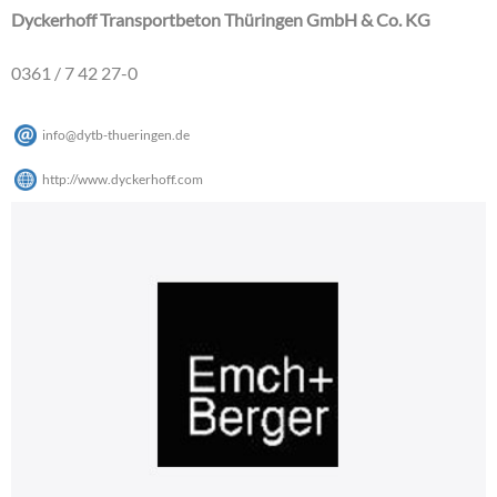
Dyckerhoff Transportbeton Thüringen GmbH & Co. KG
0361 / 7 42 27-0
info
@
dytb-thueringen
.
de
http://www.dyckerhoff.com