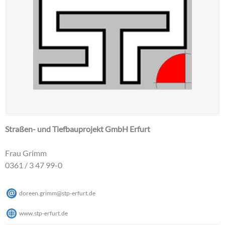
Straßen- und Tiefbauprojekt GmbH Erfurt
Frau Grimm
0361 / 3 47 99-0
doreen.grimm
@
stp-erfurt
.
de
www.stp-erfurt.de