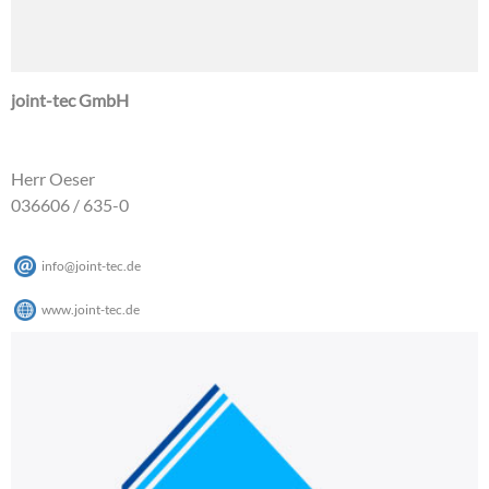
joint-tec GmbH
Herr Oeser
036606 / 635-0
info
@
joint-tec
.
de
www.joint-tec.de