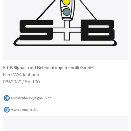
S + B Signal- und Beleuchtungstechnik GmbH
Herr Weidenhaun
0362030 / 56-100
f.weidenhaun
@
signal-b
.
de
www.signal-b.de