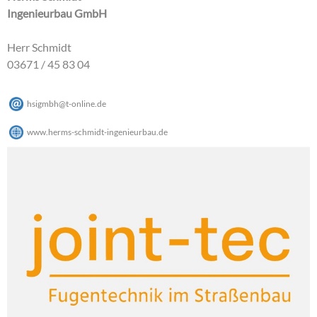
Ingenieurbau GmbH
Herr Schmidt
03671 / 45 83 04
hsigmbh
@
t-online
.
de
www.herms-schmidt-ingenieurbau.de