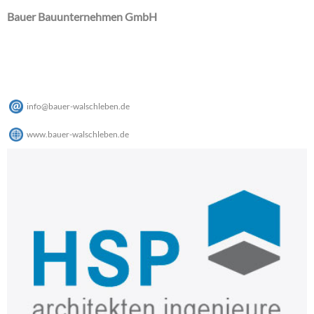
Bauer Bauunternehmen GmbH
info
@
bauer-walschleben
.
de
www.bauer-walschleben.de