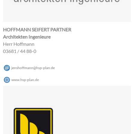
HOFFMANN SEIFERT PARTNER
Architekten Ingenieure
Herr Hoffmann
03681 / 44 88-0
jenshoffmann
@
hsp-plan
.
de
www.hsp-plan.de