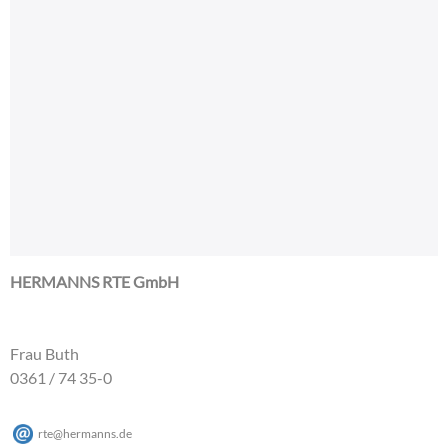
HERMANNS RTE GmbH
Frau Buth
0361 / 74 35-0
rte
@
hermanns
.
de