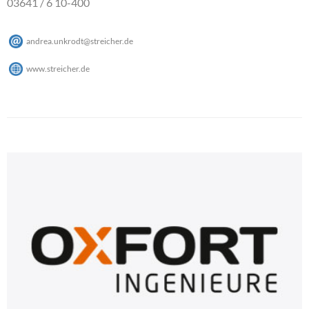
03641 / 6 10-400
andrea.unkrodt
@
streicher
.
de
www.streicher.de