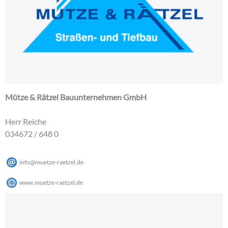
Mütze & Rätzel Bauunternehmen GmbH
Herr Reiche
034672 / 648 0
info
@
muetze-raetzel
.
de
www.muetze-raetzel.de