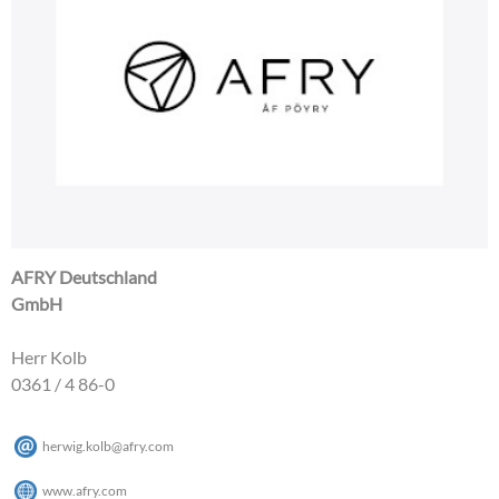
AFRY Deutschland
GmbH
Herr Kolb
0361 / 4 86-0
herwig.kolb
@
afry
.
com
www.afry.com