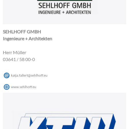
SEHLHOFF GMBH
Ingenieure + Architekten
Herr Müller
03641 / 58 00-0
katja.fallert
@
sehlhoff
.
eu
www.sehlhoff.eu