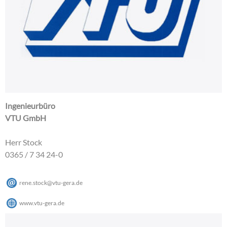
Ingenieurbüro
VTU GmbH
Herr Stock
0365 / 7 34 24-0
rene.stock
@
vtu-gera
.
de
www.vtu-gera.de