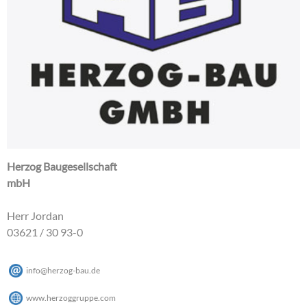
Herzog Baugesellschaft
mbH
Herr Jordan
03621 / 30 93-0
info
@
herzog-bau
.
de
www.herzoggruppe.com