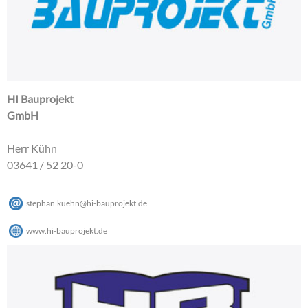
HI Bauprojekt
GmbH
Herr Kühn
03641 / 52 20-0
stephan.kuehn
@
hi-bauprojekt
.
de
www.hi-bauprojekt.de