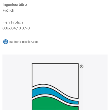
Ingenieurbüro
Frölich
Herr Frölich
036604 / 8 87-0
mbdf
@
ib-froelich
.
com