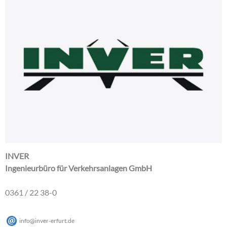
INVER
Ingenieurbüro für Verkehrsanlagen GmbH
0361 / 22 38-0
info
@
inver-erfurt
.
de