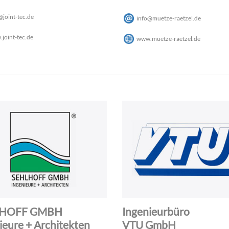
@
joint-tec
.
de
info
@
muetze-raetzel
.
de
joint-tec.de
www.muetze-raetzel.de
LHOFF GMBH
Ingenieurbüro
ieure + Architekten
VTU GmbH