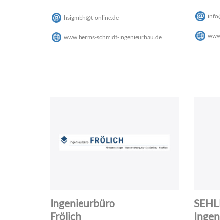
info
hsigmbh
@
t-online
.
de
www.
www.herms-schmidt-ingenieurbau.de
Ingenieurbüro
SEH
Frölich
Ingen