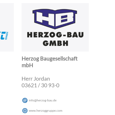
Herzog Baugesellschaft
mbH
Herr Jordan
03621 / 30 93-0
info
@
herzog-bau
.
de
www.herzoggruppe.com