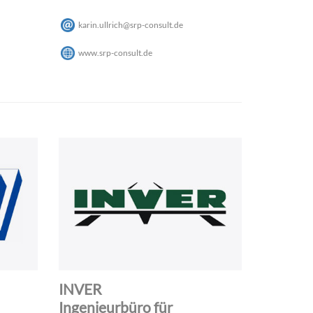
karin.ullrich
@
srp-consult
.
de
www.srp-consult.de
INVER
Ingenieurbüro für