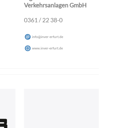
Verkehrsanlagen GmbH
0361 / 22 38-0
info
@
inver-erfurt
.
de
www.inver-erfurt.de