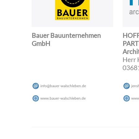
Bauer Bauunternehmen
HOFF
GmbH
PART
Archi
Herr
03681
info
@
bauer-walschleben
.
de
jens
www.bauer-walschleben.de
www.