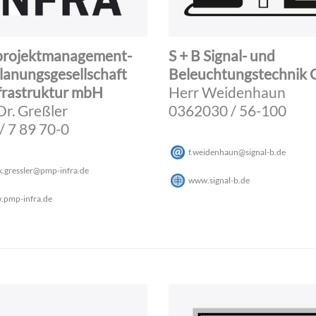
projektmanagement-
S + B Signal- und
lanungsgesellschaft
Beleuchtungstechnik
nfrastruktur mbH
Herr Weidenhaun
Dr. Greßler
0362030 / 56-100
/ 7 89 70-0
f.weidenhaun
@
signal-b
.
de
k.gressler
@
pmp-infra
.
de
www.signal-b.de
pmp-infra.de