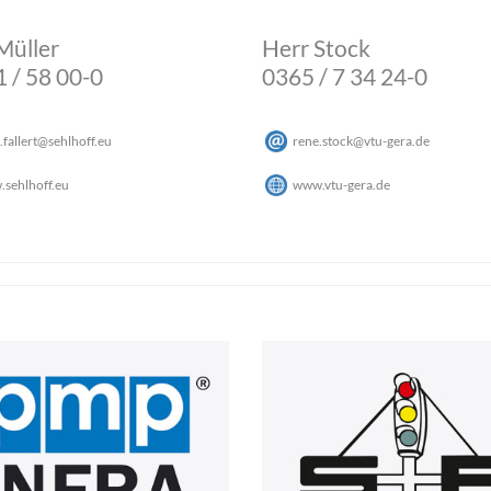
Müller
Herr Stock
 / 58 00-0
0365 / 7 34 24-0
.fallert
@
sehlhoff
.
eu
rene.stock
@
vtu-gera
.
de
sehlhoff.eu
www.vtu-gera.de