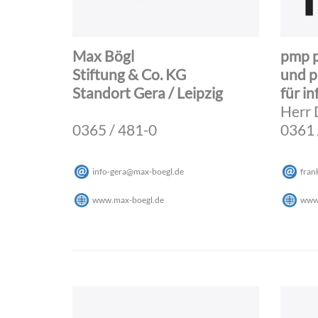
Max Bögl
pmp 
Stiftung & Co. KG
und p
Standort Gera / Leipzig
für i
Herr 
0365 / 481-0
0361 
info-gera
@
max-boegl
.
de
fran
www.max-boegl.de
www.