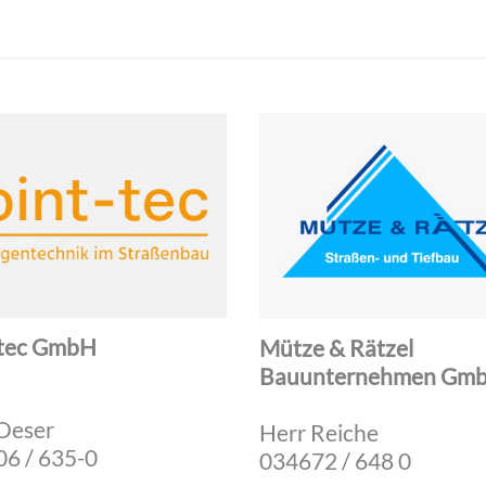
-tec GmbH
Mütze & Rätzel
Bauunternehmen Gm
Oeser
Herr Reiche
6 / 635-0
034672 / 648 0