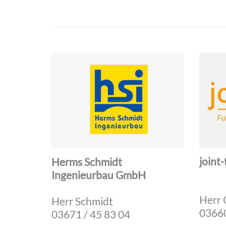
joint
Herms Schmidt
Ingenieurbau GmbH
Herr 
Herr Schmidt
03660
03671 / 45 83 04