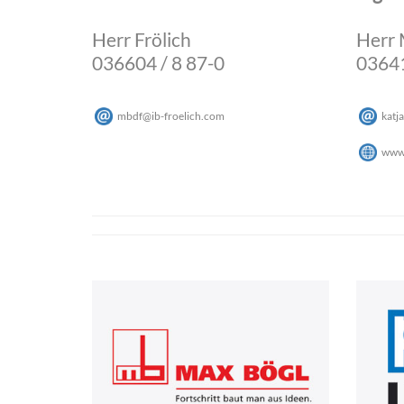
Herr Frölich
Herr 
036604 / 8 87-0
03641
mbdf
@
ib-froelich
.
com
katja
www.