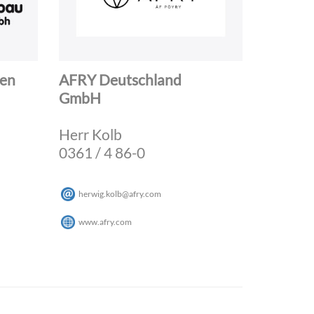
gen
AFRY Deutschland
GmbH
Herr Kolb
0361 / 4 86-0
herwig.kolb
@
afry
.
com
www.afry.com