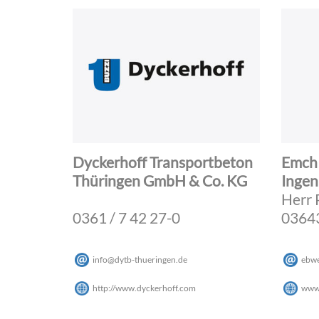
Dyckerhoff Transportbeton
Emch
Thüringen GmbH & Co. KG
Ingen
Herr 
0361 / 7 42 27-0
03643
info
@
dytb-thueringen
.
de
ebw
http://www.dyckerhoff.com
www