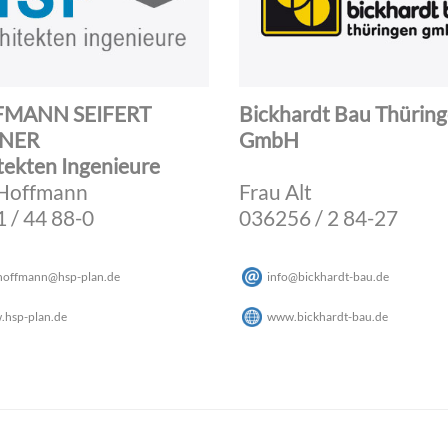
MANN SEIFERT
Bickhardt Bau Thürin
NER
GmbH
tekten Ingenieure
 Hoffmann
Frau Alt
 / 44 88-0
036256 / 2 84-27
hoffmann
@
hsp-plan
.
de
info
@
bickhardt-bau
.
de
hsp-plan.de
www.bickhardt-bau.de