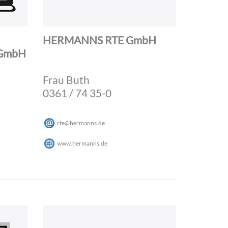
HERMANNS RTE GmbH
 GmbH
Frau Buth
0361 / 74 35-0
rte
@
hermanns
.
de
www.hermanns.de