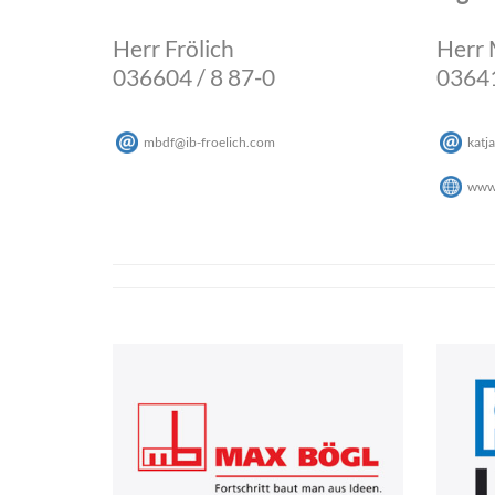
Herr Frölich
Herr 
036604 / 8 87-0
03641
mbdf
@
ib-froelich
.
com
katja
www.