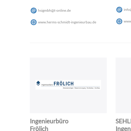
info
hsigmbh
@
t-online
.
de
www.
www.herms-schmidt-ingenieurbau.de
Ingenieurbüro
SEH
Frölich
Ingen