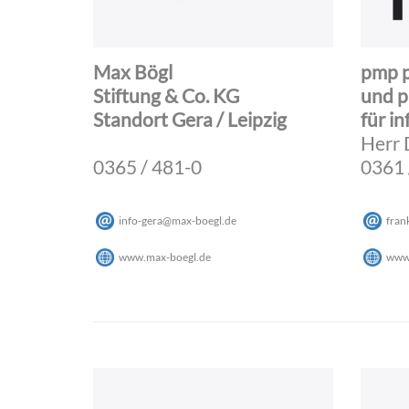
Max Bögl
pmp 
Stiftung & Co. KG
und p
Standort Gera / Leipzig
für i
Herr 
0365 / 481-0
0361 
info-gera
@
max-boegl
.
de
fran
www.max-boegl.de
www.