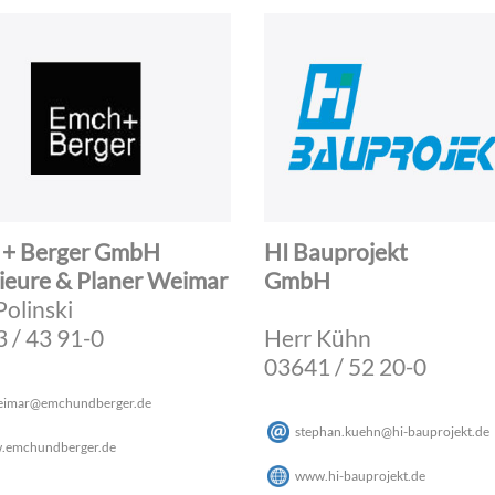
 + Berger GmbH
HI Bauprojekt
ieure & Planer Weimar
GmbH
Polinski
 / 43 91-0
Herr Kühn
03641 / 52 20-0
eimar
@
emchundberger
.
de
stephan.kuehn
@
hi-bauprojekt
.
de
.emchundberger.de
www.hi-bauprojekt.de