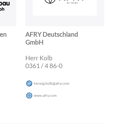
gen
AFRY Deutschland
GmbH
Herr Kolb
0361 / 4 86-0
herwig.kolb
@
afry
.
com
www.afry.com