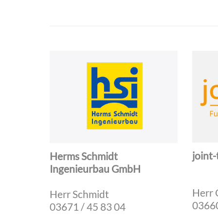
joint
Herms Schmidt
Ingenieurbau GmbH
Herr 
Herr Schmidt
03660
03671 / 45 83 04