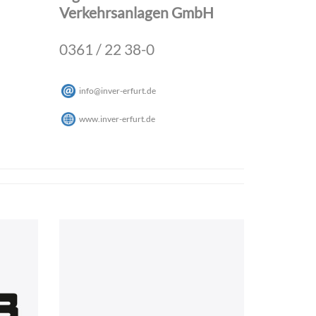
Verkehrsanlagen GmbH
0361 / 22 38-0
info
@
inver-erfurt
.
de
www.inver-erfurt.de