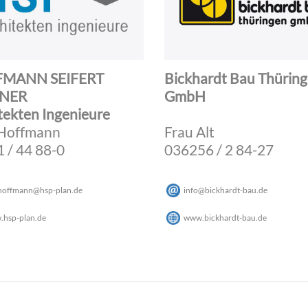
MANN SEIFERT
Bickhardt Bau Thürin
NER
GmbH
tekten Ingenieure
 Hoffmann
Frau Alt
 / 44 88-0
036256 / 2 84-27
hoffmann
@
hsp-plan
.
de
info
@
bickhardt-bau
.
de
hsp-plan.de
www.bickhardt-bau.de