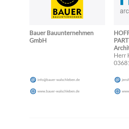
Bauer Bauunternehmen
HOFF
GmbH
PART
Archi
Herr
03681
info
@
bauer-walschleben
.
de
jens
www.bauer-walschleben.de
www.