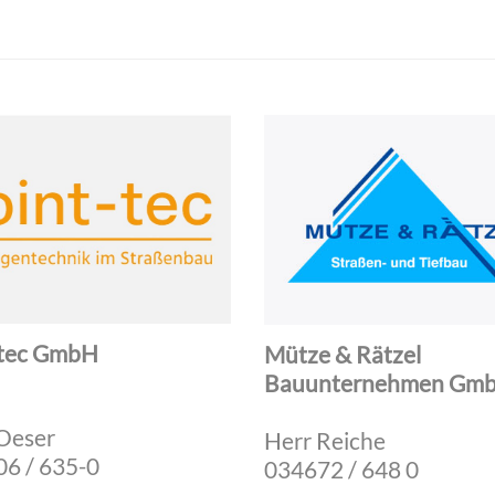
-tec GmbH
Mütze & Rätzel
Bauunternehmen Gm
Oeser
Herr Reiche
6 / 635-0
034672 / 648 0