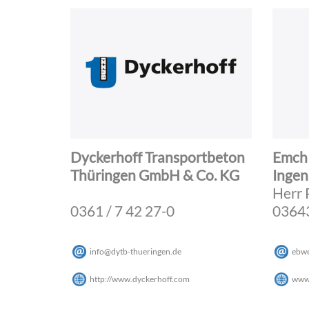
Dyckerhoff Transportbeton
Emch
Thüringen GmbH & Co. KG
Ingen
Herr 
0361 / 7 42 27-0
03643
info
@
dytb-thueringen
.
de
ebw
http://www.dyckerhoff.com
www