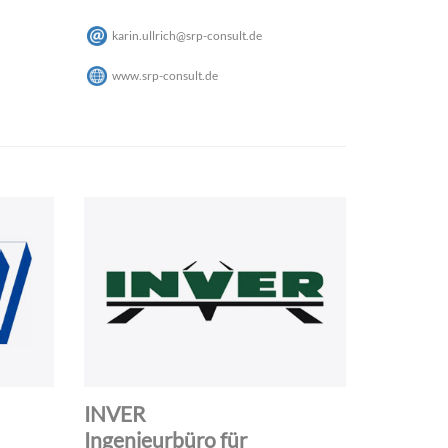
karin.ullrich
@
srp-consult
.
de
www.srp-consult.de
INVER
Ingenieurbüro für