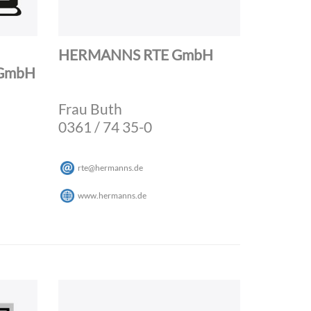
HERMANNS RTE GmbH
 GmbH
Frau Buth
0361 / 74 35-0
rte
@
hermanns
.
de
www.hermanns.de