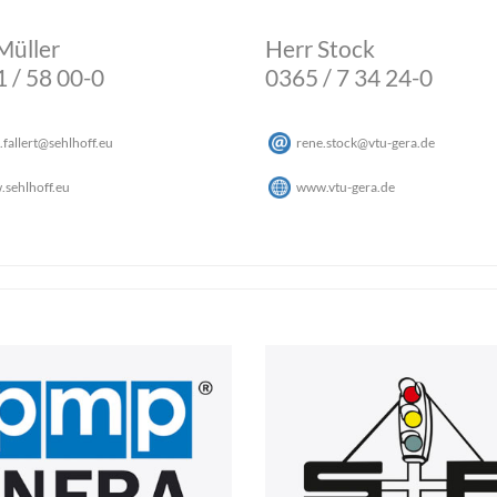
Müller
Herr Stock
 / 58 00-0
0365 / 7 34 24-0
.fallert
@
sehlhoff
.
eu
rene.stock
@
vtu-gera
.
de
sehlhoff.eu
www.vtu-gera.de