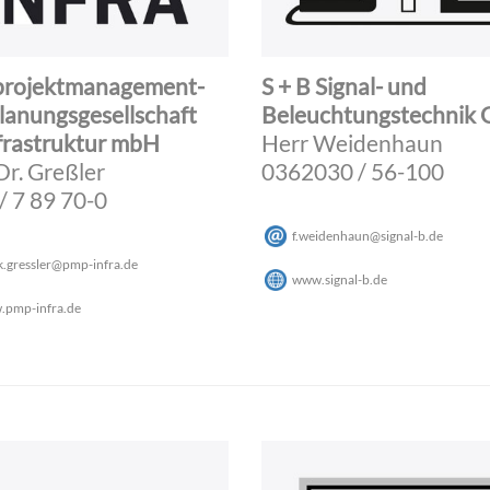
projektmanagement-
S + B Signal- und
lanungsgesellschaft
Beleuchtungstechnik
nfrastruktur mbH
Herr Weidenhaun
Dr. Greßler
0362030 / 56-100
/ 7 89 70-0
f.weidenhaun
@
signal-b
.
de
k.gressler
@
pmp-infra
.
de
www.signal-b.de
pmp-infra.de