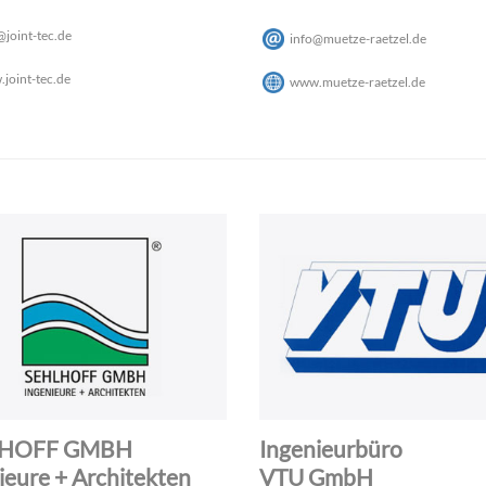
@
joint-tec
.
de
info
@
muetze-raetzel
.
de
joint-tec.de
www.muetze-raetzel.de
LHOFF GMBH
Ingenieurbüro
ieure + Architekten
VTU GmbH