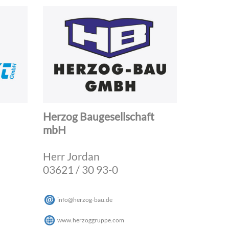
Herzog Baugesellschaft
mbH
Herr Jordan
03621 / 30 93-0
info
@
herzog-bau
.
de
www.herzoggruppe.com