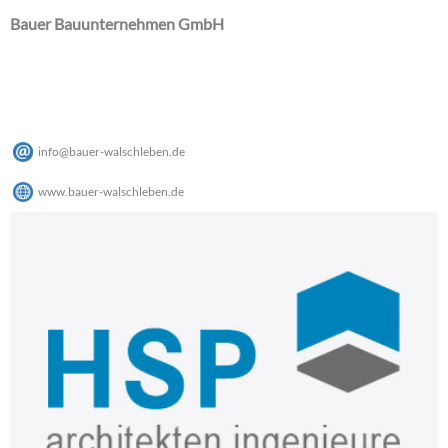
Bauer Bauunternehmen GmbH
info
@
bauer-walschleben
.
de
www.bauer-walschleben.de