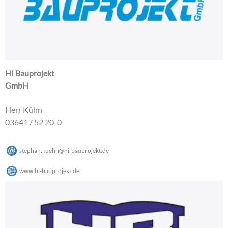
HI Bauprojekt
GmbH
Herr Kühn
03641 / 52 20-0
stephan.kuehn
@
hi-bauprojekt
.
de
www.hi-bauprojekt.de