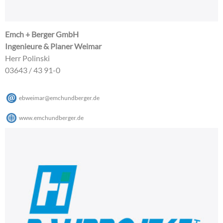
Emch + Berger GmbH
Ingenieure & Planer Weimar
Herr Polinski
03643 / 43 91-0
ebweimar
@
emchundberger
.
de
www.emchundberger.de