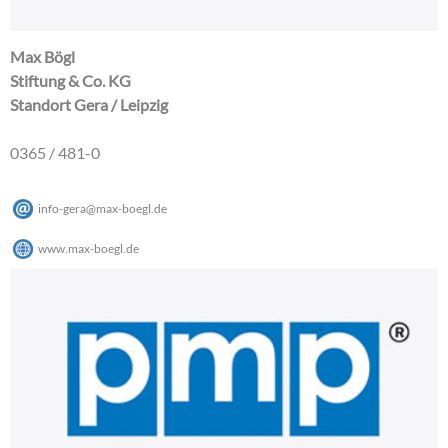
Max Bögl
Stiftung & Co. KG
Standort Gera / Leipzig
0365 / 481-0
info-gera
@
max-boegl
.
de
www.max-boegl.de