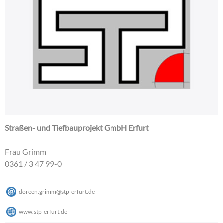
Straßen- und Tiefbauprojekt GmbH Erfurt
Frau Grimm
0361 / 3 47 99-0
doreen.grimm
@
stp-erfurt
.
de
www.stp-erfurt.de