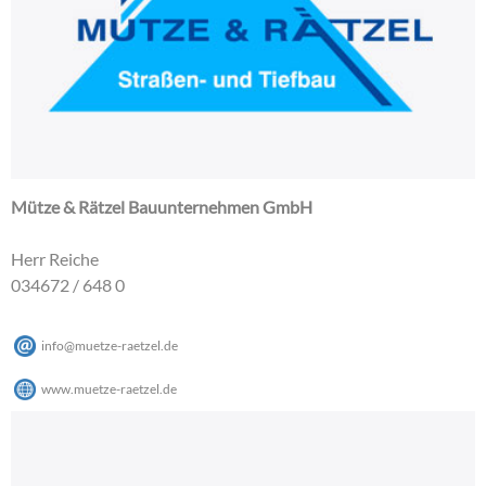
Mütze & Rätzel Bauunternehmen GmbH
Herr Reiche
034672 / 648 0
info
@
muetze-raetzel
.
de
www.muetze-raetzel.de