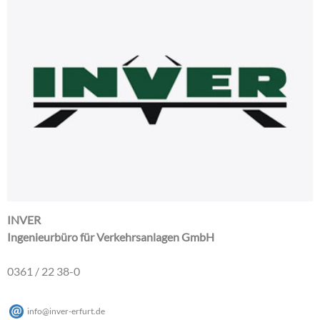
INVER
Ingenieurbüro für Verkehrsanlagen GmbH
0361 / 22 38-0
info
@
inver-erfurt
.
de