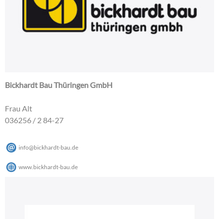
Bickhardt Bau Thüringen GmbH
Frau Alt
036256 / 2 84-27
info
@
bickhardt-bau
.
de
www.bickhardt-bau.de