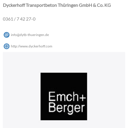
Dyckerhoff Transportbeton Thüringen GmbH & Co. KG
0361 / 7 42 27-0
info
@
dytb-thueringen
.
de
http://www.dyckerhoff.com