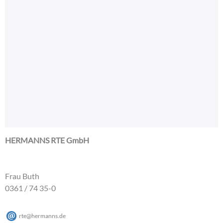
HERMANNS RTE GmbH
Frau Buth
0361 / 74 35-0
rte
@
hermanns
.
de