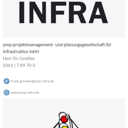
pmp projektmanagement- und planungsgesellschaft für
infrastruktur mbH
Herr Dr. Greßler
0361 / 7 89 70-0
frank.gressler
@
pmp-infra
.
de
www.pmp-infra.de