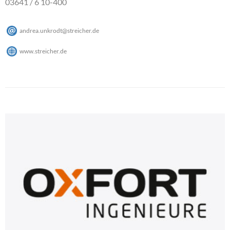
03641 / 6 10-400
andrea.unkrodt
@
streicher
.
de
www.streicher.de