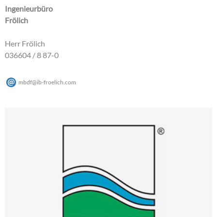
Ingenieurbüro
Frölich
Herr Frölich
036604 / 8 87-0
mbdf
@
ib-froelich
.
com