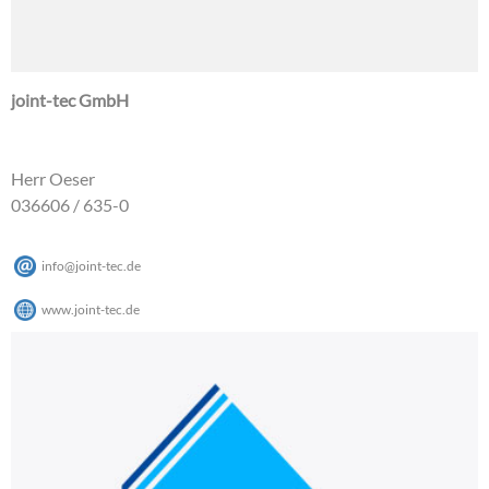
joint-tec GmbH
Herr Oeser
036606 / 635-0
info
@
joint-tec
.
de
www.joint-tec.de