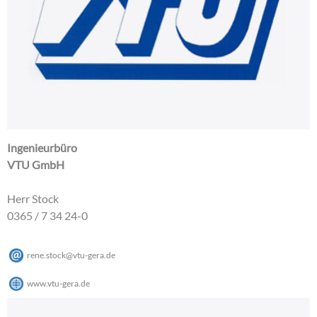
Ingenieurbüro
VTU GmbH
Herr Stock
0365 / 7 34 24-0
rene.stock
@
vtu-gera
.
de
www.vtu-gera.de