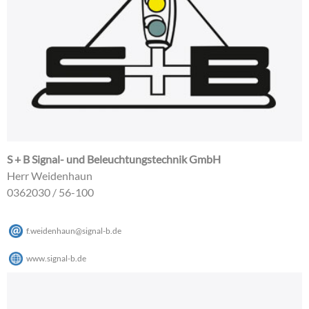
S + B Signal- und Beleuchtungstechnik GmbH
Herr Weidenhaun
0362030 / 56-100
f.weidenhaun
@
signal-b
.
de
www.signal-b.de