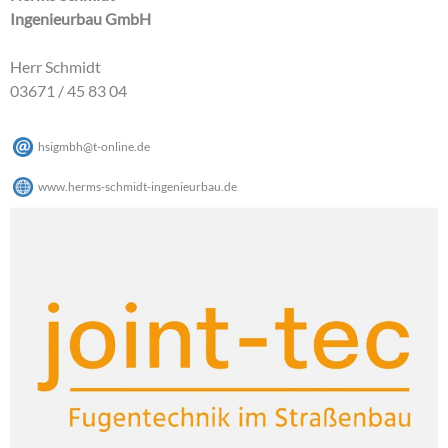
Ingenieurbau GmbH
Herr Schmidt
03671 / 45 83 04
hsigmbh
@
t-online
.
de
www.herms-schmidt-ingenieurbau.de