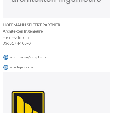
HOFFMANN SEIFERT PARTNER
Architekten Ingenieure
Herr Hoffmann
03681 / 44 88-0
jenshoffmann
@
hsp-plan
.
de
www.hsp-plan.de