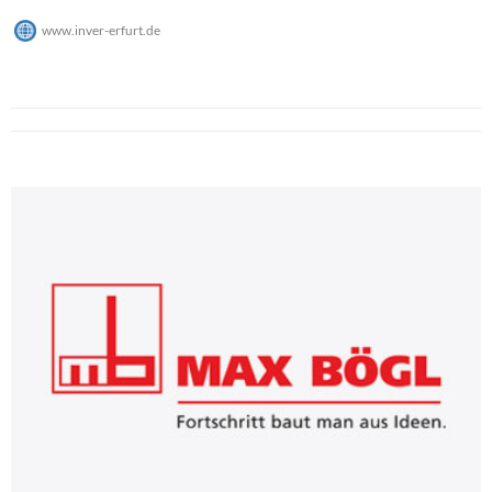
www.inver-erfurt.de