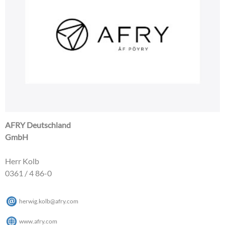
AFRY Deutschland
GmbH
Herr Kolb
0361 / 4 86-0
herwig.kolb
@
afry
.
com
www.afry.com