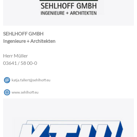
SEHLHOFF GMBH
Ingenieure + Architekten
Herr Müller
03641 / 58 00-0
katja.fallert
@
sehlhoff
.
eu
www.sehlhoff.eu