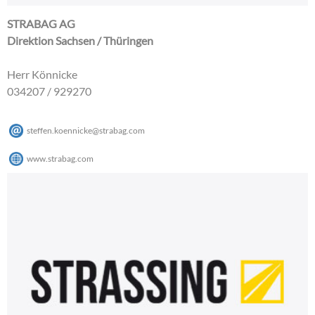
STRABAG AG
Direktion Sachsen / Thüringen
Herr Könnicke
034207 / 929270
steffen.koennicke
@
strabag
.
com
www.strabag.com