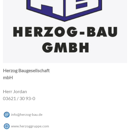
Herzog Baugesellschaft
mbH
Herr Jordan
03621 / 30 93-0
info
@
herzog-bau
.
de
www.herzoggruppe.com