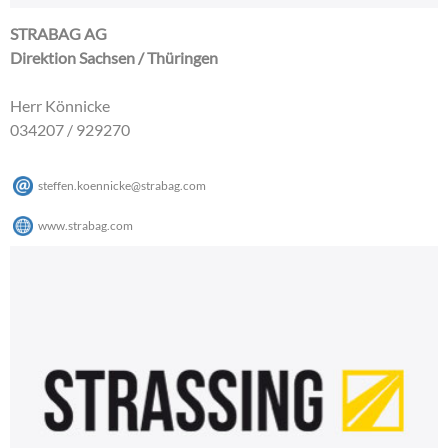
STRABAG AG
Direktion Sachsen / Thüringen
Herr Könnicke
034207 / 929270
steffen.koennicke
@
strabag
.
com
www.strabag.com