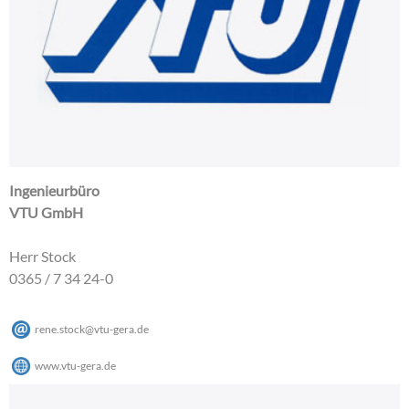
Ingenieurbüro
VTU GmbH
Herr Stock
0365 / 7 34 24-0
rene.stock
@
vtu-gera
.
de
www.vtu-gera.de