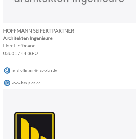
HOFFMANN SEIFERT PARTNER
Architekten Ingenieure
Herr Hoffmann
03681 / 44 88-0
jenshoffmann
@
hsp-plan
.
de
www.hsp-plan.de