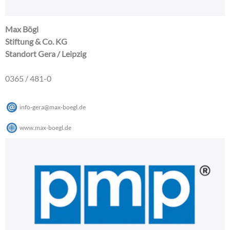
Max Bögl
Stiftung & Co. KG
Standort Gera / Leipzig
0365 / 481-0
info-gera
@
max-boegl
.
de
www.max-boegl.de