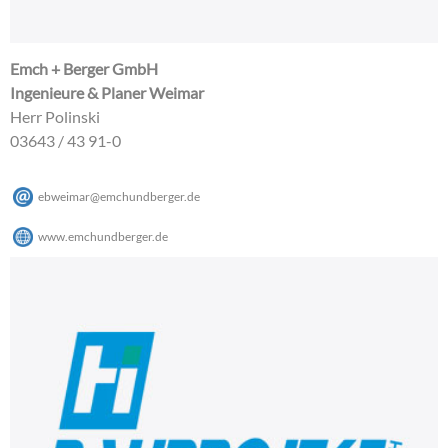
Emch + Berger GmbH
Ingenieure & Planer Weimar
Herr Polinski
03643 / 43 91-0
ebweimar
@
emchundberger
.
de
www.emchundberger.de