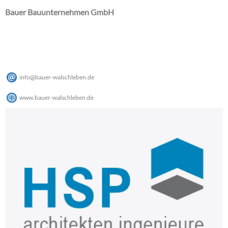
Bauer Bauunternehmen GmbH
info
@
bauer-walschleben
.
de
www.bauer-walschleben.de