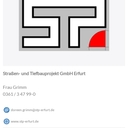
Straßen- und Tiefbauprojekt GmbH Erfurt
Frau Grimm
0361 / 3 47 99-0
doreen.grimm
@
stp-erfurt
.
de
www.stp-erfurt.de