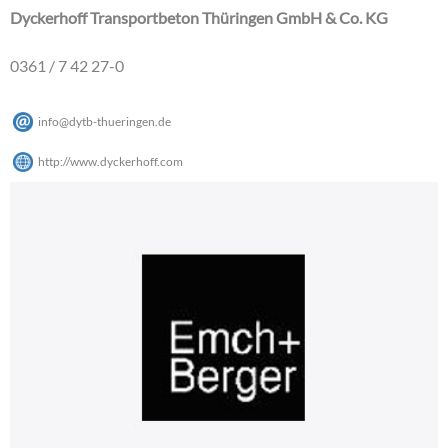
Dyckerhoff Transportbeton Thüringen GmbH & Co. KG
0361 / 7 42 27-0
info
@
dytb-thueringen
.
de
http://www.dyckerhoff.com