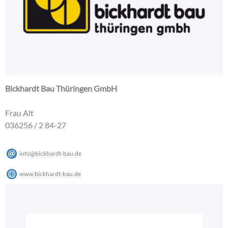
Bickhardt Bau Thüringen GmbH
Frau Alt
036256 / 2 84-27
info
@
bickhardt-bau
.
de
www.bickhardt-bau.de