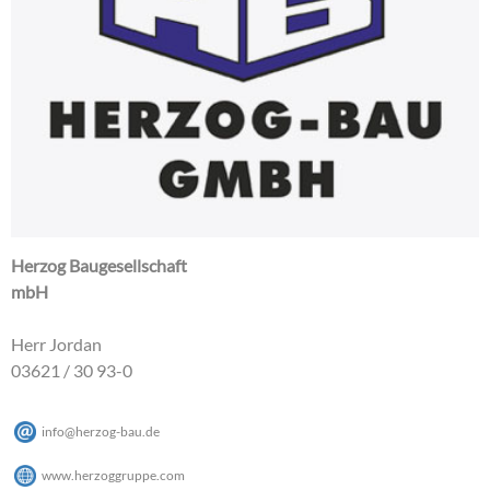
Herzog Baugesellschaft
mbH
Herr Jordan
03621 / 30 93-0
info
@
herzog-bau
.
de
www.herzoggruppe.com