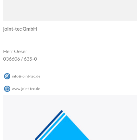
joint-tec GmbH
Herr Oeser
036606 / 635-0
info
@
joint-tec
.
de
www.joint-tec.de