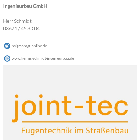
Ingenieurbau GmbH
Herr Schmidt
03671 / 45 83 04
hsigmbh
@
t-online
.
de
www.herms-schmidt-ingenieurbau.de