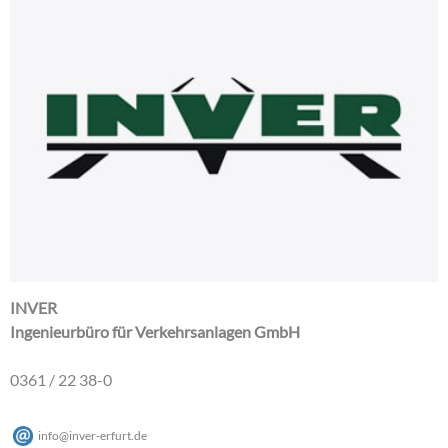
INVER
Ingenieurbüro für Verkehrsanlagen GmbH
0361 / 22 38-0
info
@
inver-erfurt
.
de