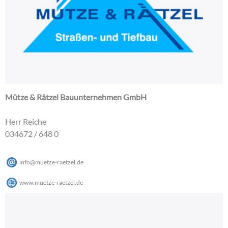
Mütze & Rätzel Bauunternehmen GmbH
Herr Reiche
034672 / 648 0
info
@
muetze-raetzel
.
de
www.muetze-raetzel.de