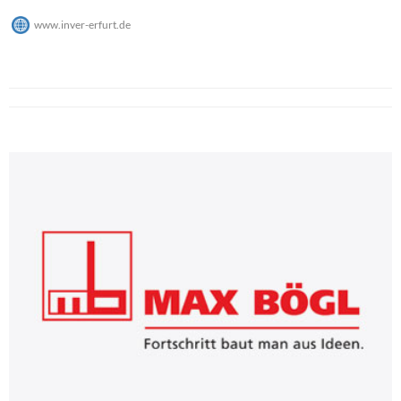
www.inver-erfurt.de