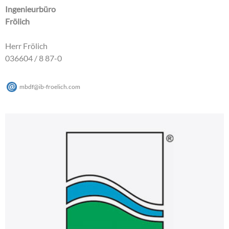
Ingenieurbüro
Frölich
Herr Frölich
036604 / 8 87-0
mbdf
@
ib-froelich
.
com