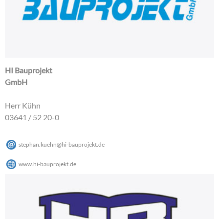
HI Bauprojekt
GmbH
Herr Kühn
03641 / 52 20-0
stephan.kuehn
@
hi-bauprojekt
.
de
www.hi-bauprojekt.de