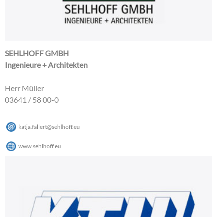
SEHLHOFF GMBH
Ingenieure + Architekten
Herr Müller
03641 / 58 00-0
katja.fallert
@
sehlhoff
.
eu
www.sehlhoff.eu