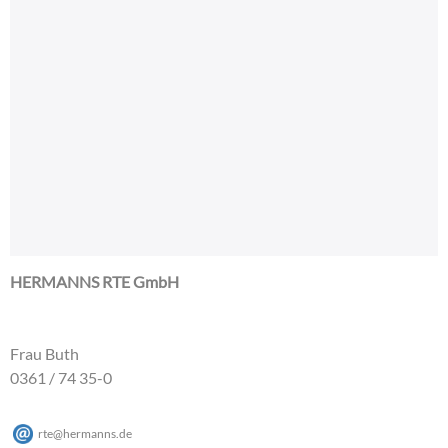
HERMANNS RTE GmbH
Frau Buth
0361 / 74 35-0
rte
@
hermanns
.
de