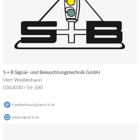
S + B Signal- und Beleuchtungstechnik GmbH
Herr Weidenhaun
0362030 / 56-100
f.weidenhaun
@
signal-b
.
de
www.signal-b.de