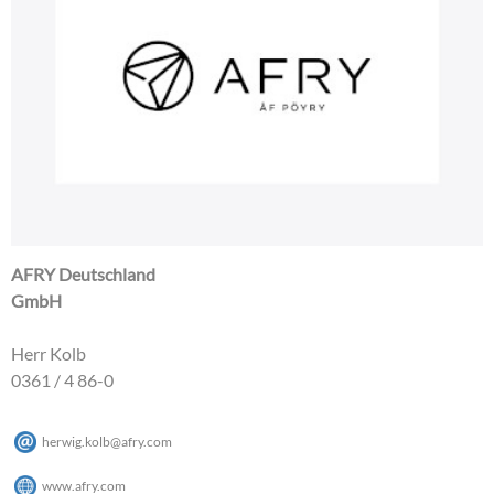
AFRY Deutschland
GmbH
Herr Kolb
0361 / 4 86-0
herwig.kolb
@
afry
.
com
www.afry.com