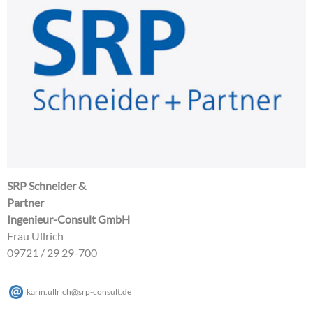
SRP Schneider &
Partner
Ingenieur-Consult GmbH
Frau Ullrich
09721 / 29 29-700
karin.ullrich
@
srp-consult
.
de