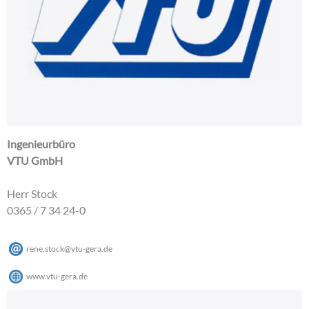
Ingenieurbüro
VTU GmbH
Herr Stock
0365 / 7 34 24-0
rene.stock
@
vtu-gera
.
de
www.vtu-gera.de