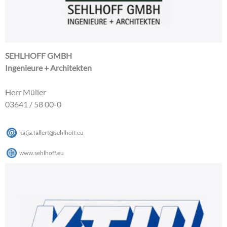
SEHLHOFF GMBH
Ingenieure + Architekten
Herr Müller
03641 / 58 00-0
katja.fallert
@
sehlhoff
.
eu
www.sehlhoff.eu