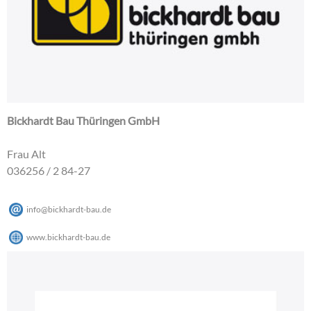
Bickhardt Bau Thüringen GmbH
Frau Alt
036256 / 2 84-27
info
@
bickhardt-bau
.
de
www.bickhardt-bau.de