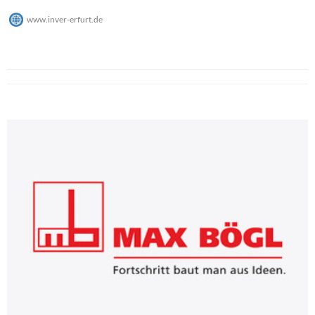
www.inver-erfurt.de