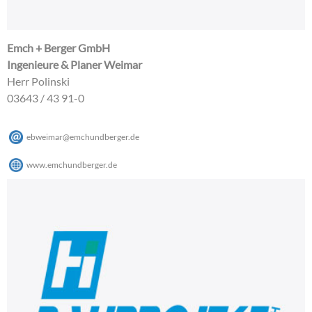
Emch + Berger GmbH
Ingenieure & Planer Weimar
Herr Polinski
03643 / 43 91-0
ebweimar
@
emchundberger
.
de
www.emchundberger.de