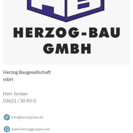
Herzog Baugesellschaft
mbH
Herr Jordan
03621 / 30 93-0
info
@
herzog-bau
.
de
www.herzoggruppe.com