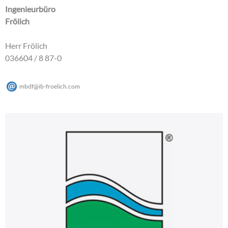
Ingenieurbüro
Frölich
Herr Frölich
036604 / 8 87-0
mbdf
@
ib-froelich
.
com