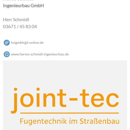
Ingenieurbau GmbH
Herr Schmidt
03671 / 45 83 04
hsigmbh
@
t-online
.
de
www.herms-schmidt-ingenieurbau.de