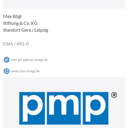
Max Bögl
Stiftung & Co. KG
Standort Gera / Leipzig
0365 / 481-0
info-gera
@
max-boegl
.
de
www.max-boegl.de