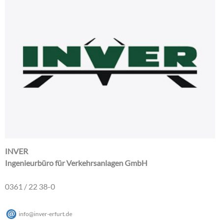
INVER
Ingenieurbüro für Verkehrsanlagen GmbH
0361 / 22 38-0
info
@
inver-erfurt
.
de