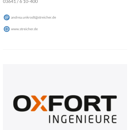
03641 / 6 10-400
andrea.unkrodt
@
streicher
.
de
www.streicher.de