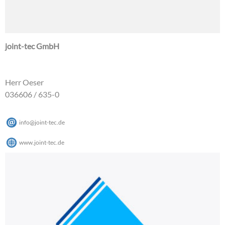
joint-tec GmbH
Herr Oeser
036606 / 635-0
info
@
joint-tec
.
de
www.joint-tec.de