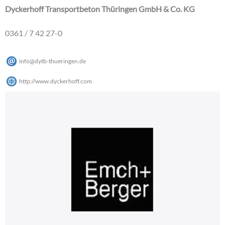
Dyckerhoff Transportbeton Thüringen GmbH & Co. KG
0361 / 7 42 27-0
info
@
dytb-thueringen
.
de
http://www.dyckerhoff.com