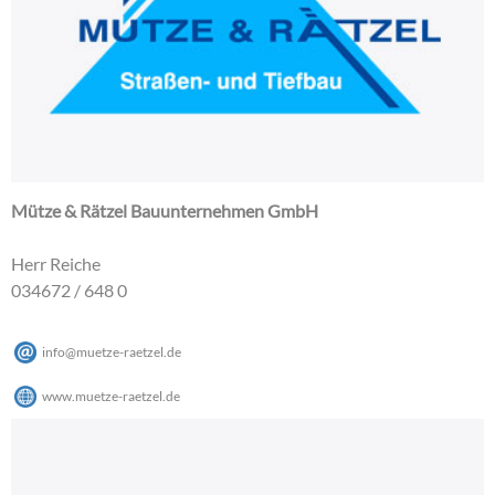
Mütze & Rätzel Bauunternehmen GmbH
Herr Reiche
034672 / 648 0
info
@
muetze-raetzel
.
de
www.muetze-raetzel.de