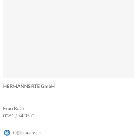
HERMANNS RTE GmbH
Frau Buth
0361 / 74 35-0
rte
@
hermanns
.
de