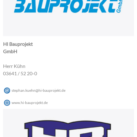
HI Bauprojekt
GmbH
Herr Kühn
03641 / 52 20-0
stephan.kuehn
@
hi-bauprojekt
.
de
www.hi-bauprojekt.de