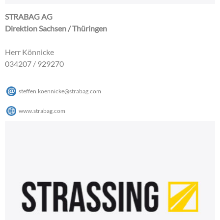
STRABAG AG
Direktion Sachsen / Thüringen
Herr Könnicke
034207 / 929270
steffen.koennicke
@
strabag
.
com
www.strabag.com