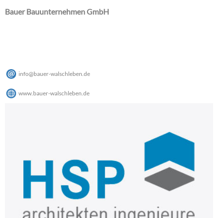
Bauer Bauunternehmen GmbH
info
@
bauer-walschleben
.
de
www.bauer-walschleben.de