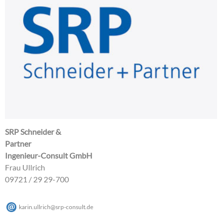
SRP Schneider &
Partner
Ingenieur-Consult GmbH
Frau Ullrich
09721 / 29 29-700
karin.ullrich
@
srp-consult
.
de