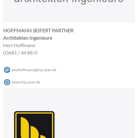
HOFFMANN SEIFERT PARTNER
Architekten Ingenieure
Herr Hoffmann
03681 / 44 88-0
jenshoffmann
@
hsp-plan
.
de
www.hsp-plan.de