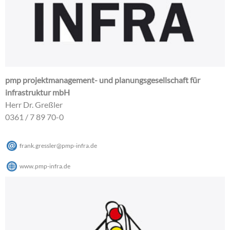
pmp projektmanagement- und planungsgesellschaft für
infrastruktur mbH
Herr Dr. Greßler
0361 / 7 89 70-0
frank.gressler
@
pmp-infra
.
de
www.pmp-infra.de