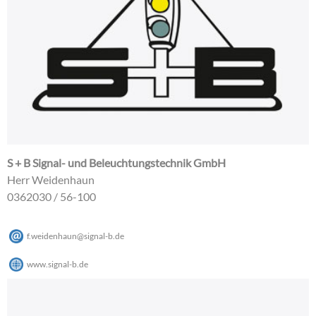
S + B Signal- und Beleuchtungstechnik GmbH
Herr Weidenhaun
0362030 / 56-100
f.weidenhaun
@
signal-b
.
de
www.signal-b.de