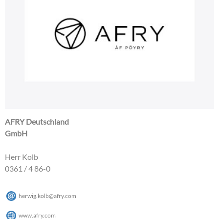
AFRY Deutschland
GmbH
Herr Kolb
0361 / 4 86-0
herwig.kolb
@
afry
.
com
www.afry.com