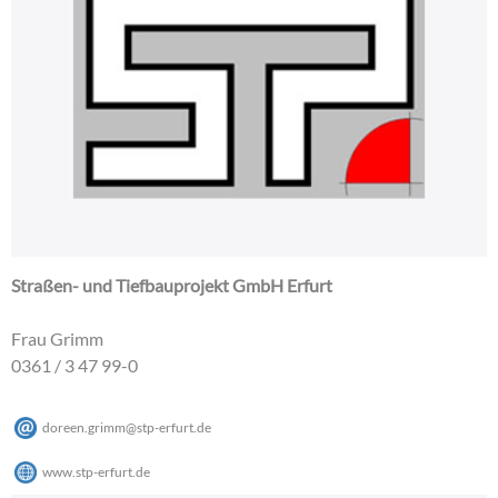
Straßen- und Tiefbauprojekt GmbH Erfurt
Frau Grimm
0361 / 3 47 99-0
doreen.grimm
@
stp-erfurt
.
de
www.stp-erfurt.de