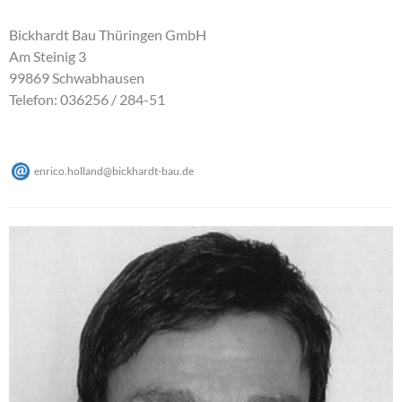
Bickhardt Bau Thüringen GmbH
Am Steinig 3
99869 Schwabhausen
Telefon: 036256 / 284-51
enrico.holland
@
bickhardt-bau
.
de