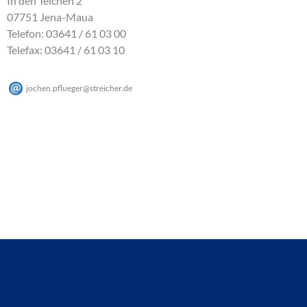
In den Teichen 2
07751 Jena-Maua
Telefon: 03641 / 61 03 00
Telefax: 03641 / 61 03 10
jochen.pflueger
@
streicher
.
de