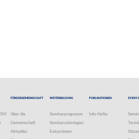
Fördergemeinschaft
Weiterbildung
Publikationen
Event-
VSVI
Über die
Seminarprogramm
Info-Hefte
Semin
r
Gemeinschaft
Seminarunterlagen
Termi
Aktuelles
Exkursionen
Sitzu