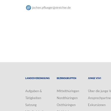
jochen.pflueger
@
streicher
.
de
Landesvereinigung
Bezirksgruppen
Junge VSVI
Aufgaben &
Mittelthüringen
Über die junge 
Tätigkeiten
Nordthüringen
Ansprechpartne
Satzung
Ostthüringen
Exkursionen