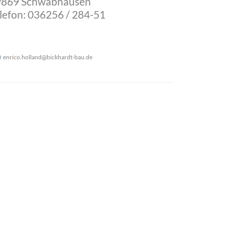
9869 Schwabhausen
lefon: 036256 / 284-51
enrico.holland
@
bickhardt-bau
.
de