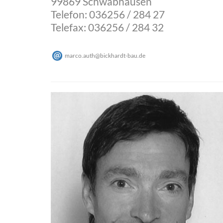
99869 Schwabhausen
Telefon: 036256 / 284 27
Telefax: 036256 / 284 32
marco.auth
@
bickhardt-bau
.
de