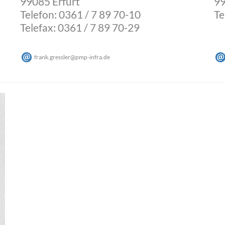
99085 Erfurt
9
Telefon: 0361 / 7 89 70-10
Te
Telefax: 0361 / 7 89 70-29
frank.gressler
@
pmp-infra
.
de