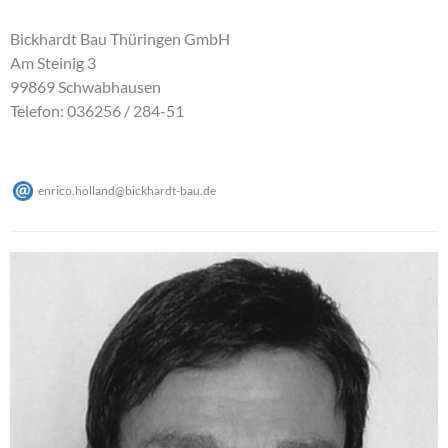
Bickhardt Bau Thüringen GmbH
Am Steinig 3
99869 Schwabhausen
Telefon: 036256 / 284-51
enrico.holland
@
bickhardt-bau
.
de