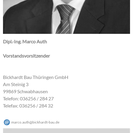
Dipl.-Ing. Marco Auth
Vorstandsvorsitzender
Bickhardt Bau Thüringen GmbH
Am Steinig 3
99869 Schwabhausen
Telefon: 036256 / 284 27
Telefax: 036256 / 284 32
marco.auth
@
bickhardt-bau
.
de