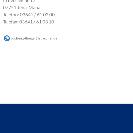
In den Teichen 2
07751 Jena-Maua
Telefon: 03641 / 61 03 00
Telefax: 03641 / 61 03 10
jochen.pflueger
@
streicher
.
de