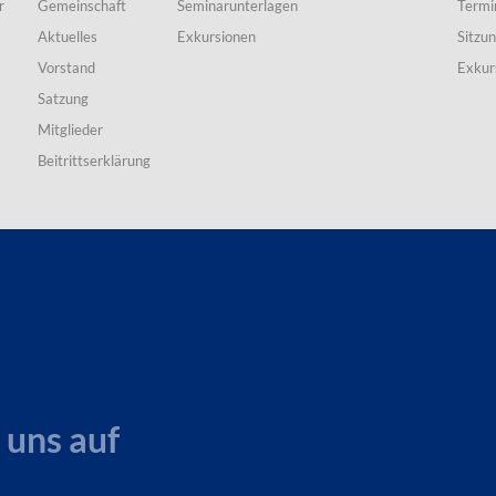
r
Gemeinschaft
Seminarunterlagen
Termi
Aktuelles
Exkursionen
Sitzu
Vorstand
Exkur
Satzung
Mitglieder
Beitrittserklärung
 uns auf