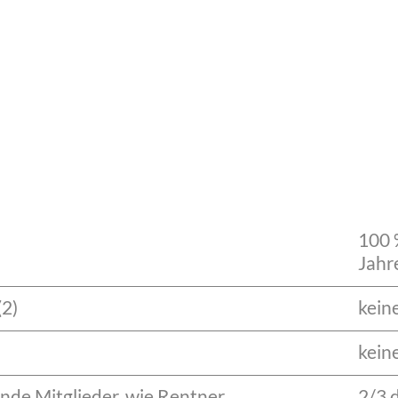
100 
Jahr
(2)
kein
kein
nde Mitglieder, wie Rentner,
2/3 