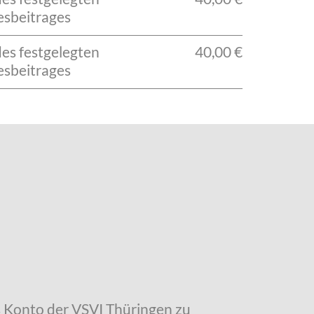
esbeitrages
des festgelegten
40,00 €
esbeitrages
as Konto der VSVI Thüringen zu