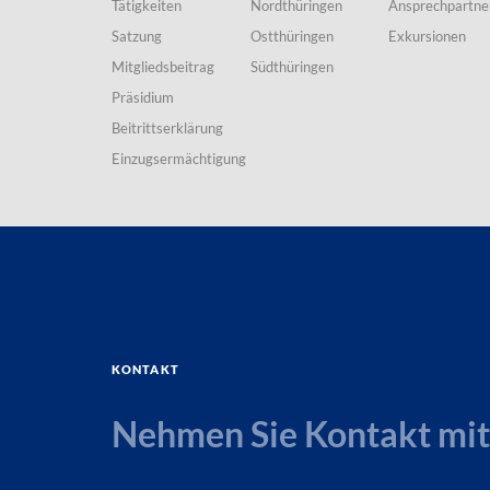
Tätigkeiten
Nordthüringen
Ansprechpartne
Satzung
Ostthüringen
Exkursionen
Mitgliedsbeitrag
Südthüringen
Präsidium
Beitrittserklärung
Einzugsermächtigung
Kontakt
Nehmen Sie Kontakt mit