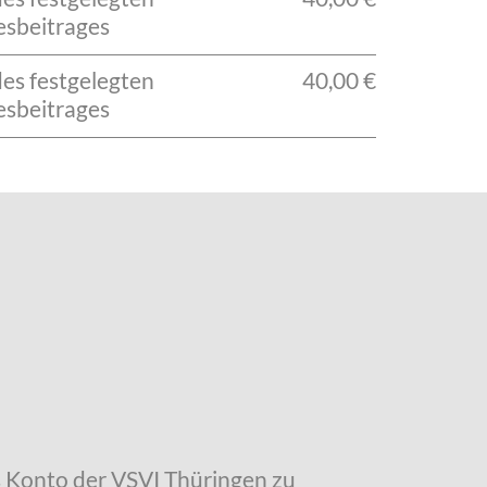
esbeitrages
des festgelegten
40,00 €
esbeitrages
as Konto der VSVI Thüringen zu