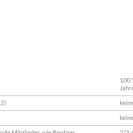
100 
Jahr
(2)
kein
kein
nde Mitglieder, wie Rentner,
2/3 