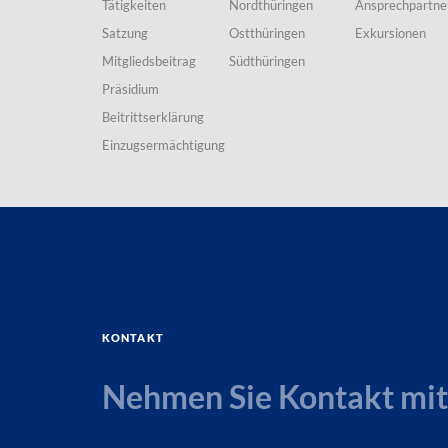
Tätigkeiten
Nordthüringen
Ansprechpartne
Satzung
Ostthüringen
Exkursionen
Mitgliedsbeitrag
Südthüringen
Präsidium
Beitrittserklärung
Einzugsermächtigung
Kontakt
Nehmen Sie Kontakt mit