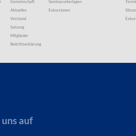
r
Gemeinschaft
Seminarunterlagen
Termi
Aktuelles
Exkursionen
Sitzu
Vorstand
Exkur
Satzung
Mitglieder
Beitrittserklärung
 uns auf