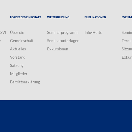
Fördergemeinschaft
Weiterbildung
Publikationen
Event-
VSVI
Über die
Seminarprogramm
Info-Hefte
Semin
r
Gemeinschaft
Seminarunterlagen
Termi
Aktuelles
Exkursionen
Sitzu
Vorstand
Exkur
Satzung
Mitglieder
Beitrittserklärung