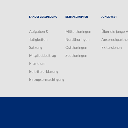
Landesvereinigung
Bezirksgruppen
Junge VSVI
Aufgaben &
Mittelthüringen
Über die junge 
Tätigkeiten
Nordthüringen
Ansprechpartne
Satzung
Ostthüringen
Exkursionen
Mitgliedsbeitrag
Südthüringen
Präsidium
Beitrittserklärung
Einzugsermächtigung