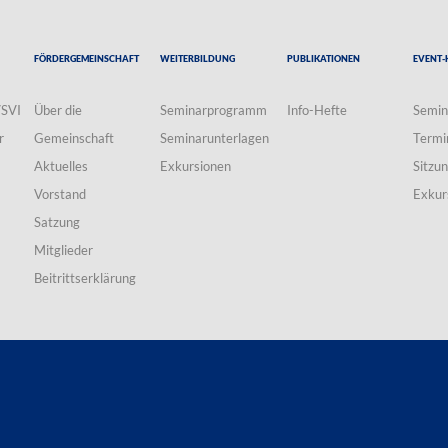
Fördergemeinschaft
Weiterbildung
Publikationen
Event-
VSVI
Über die
Seminarprogramm
Info-Hefte
Semin
r
Gemeinschaft
Seminarunterlagen
Termi
Aktuelles
Exkursionen
Sitzu
Vorstand
Exkur
Satzung
Mitglieder
Beitrittserklärung