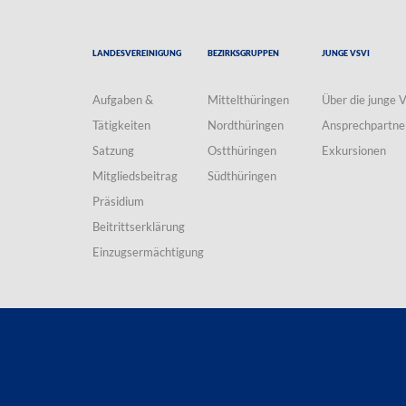
Landesvereinigung
Bezirksgruppen
Junge VSVI
Aufgaben &
Mittelthüringen
Über die junge 
Tätigkeiten
Nordthüringen
Ansprechpartne
Satzung
Ostthüringen
Exkursionen
Mitgliedsbeitrag
Südthüringen
Präsidium
Beitrittserklärung
Einzugsermächtigung