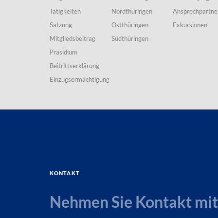
Tätigkeiten
Nordthüringen
Ansprechpartne
Satzung
Ostthüringen
Exkursionen
Mitgliedsbeitrag
Südthüringen
Präsidium
Beitrittserklärung
Einzugsermächtigung
Kontakt
Nehmen Sie Kontakt mit