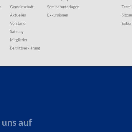
r
Gemeinschaft
Seminarunterlagen
Termi
Aktuelles
Exkursionen
Sitzu
Vorstand
Exkur
Satzung
Mitglieder
Beitrittserklärung
 uns auf