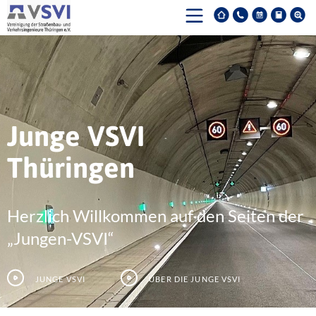
Junge VSVI
Thüringen
Herzlich Willkommen auf den Seiten der
„Jungen-VSVI“
Junge VSVI
Über die junge VSVI