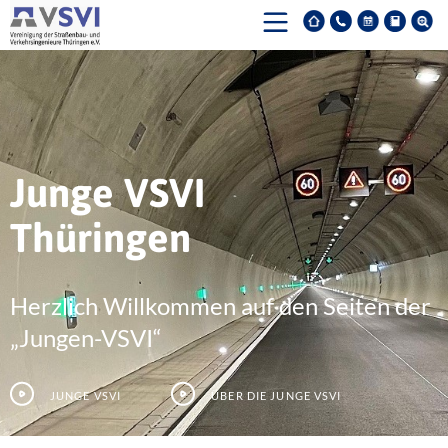
Junge VSVI
Thüringen
Herzlich Willkommen auf den Seiten der
„Jungen-VSVI“
Junge VSVI
Über die junge VSVI