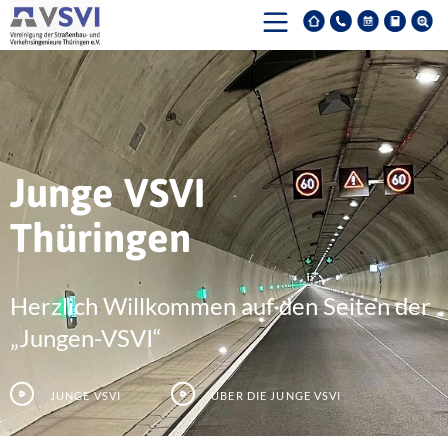
Junge VSVI
Thüringen
Herzlich Willkommen auf den Seiten der
„Jungen-VSVI“
Junge VSVI
Über die junge VSVI