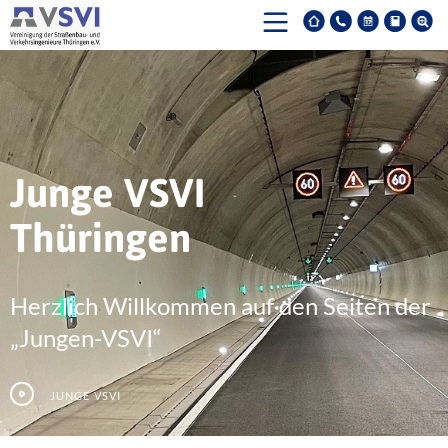
Junge VSVI
Thüringen
Herzlich Willkommen auf den Seiten der
„Jungen-VSVI“
Junge VSVI