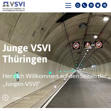
Junge VSVI
Thüringen
Herzlich Willkommen auf den Seiten der
„Jungen-VSVI“
Junge VSVI