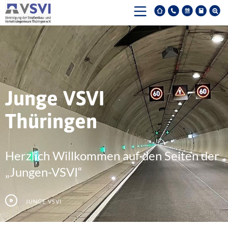
Junge VSVI
Thüringen
Herzlich Willkommen auf den Seiten der
„Jungen-VSVI“
Junge VSVI