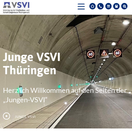
Junge VSVI
Thüringen
Herzlich Willkommen auf den Seiten der
„Jungen-VSVI“
Junge VSVI