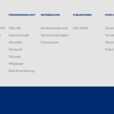
Fördergemeinschaft
Weiterbildung
Publikationen
Event-
VSVI
Über die
Seminarprogramm
Info-Hefte
Semin
r
Gemeinschaft
Seminarunterlagen
Termi
Aktuelles
Exkursionen
Sitzu
Vorstand
Exkur
Satzung
Mitglieder
Beitrittserklärung