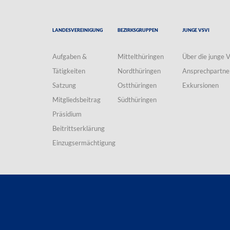
Landesvereinigung
Bezirksgruppen
Junge VSVI
Aufgaben &
Mittelthüringen
Über die junge 
Tätigkeiten
Nordthüringen
Ansprechpartne
Satzung
Ostthüringen
Exkursionen
Mitgliedsbeitrag
Südthüringen
Präsidium
Beitrittserklärung
Einzugsermächtigung