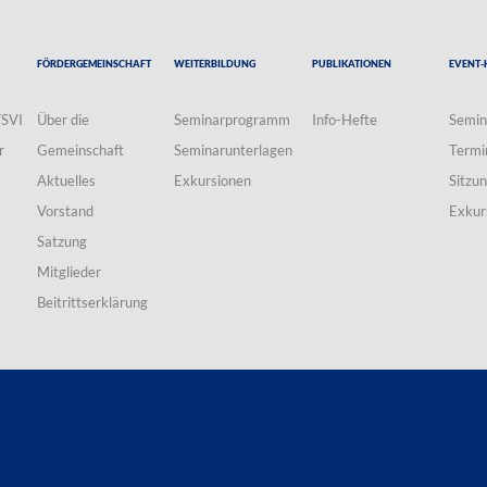
Fördergemeinschaft
Weiterbildung
Publikationen
Event-
VSVI
Über die
Seminarprogramm
Info-Hefte
Semin
r
Gemeinschaft
Seminarunterlagen
Termi
Aktuelles
Exkursionen
Sitzu
Vorstand
Exkur
Satzung
Mitglieder
Beitrittserklärung