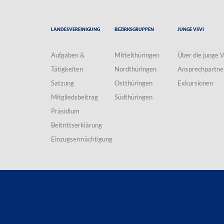
Landesvereinigung
Bezirksgruppen
Junge VSVI
Aufgaben &
Mittelthüringen
Über die junge 
Tätigkeiten
Nordthüringen
Ansprechpartne
Satzung
Ostthüringen
Exkursionen
Mitgliedsbeitrag
Südthüringen
Präsidium
Beitrittserklärung
Einzugsermächtigung