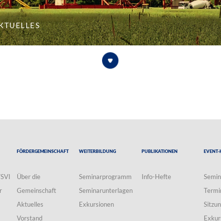
ktuelles
Fördergemeinschaft
Weiterbildung
Publikationen
Event-
VSVI
Über die
Seminarprogramm
Info-Hefte
Semin
r
Gemeinschaft
Seminarunterlagen
Termi
Aktuelles
Exkursionen
Sitzu
Vorstand
Exkur